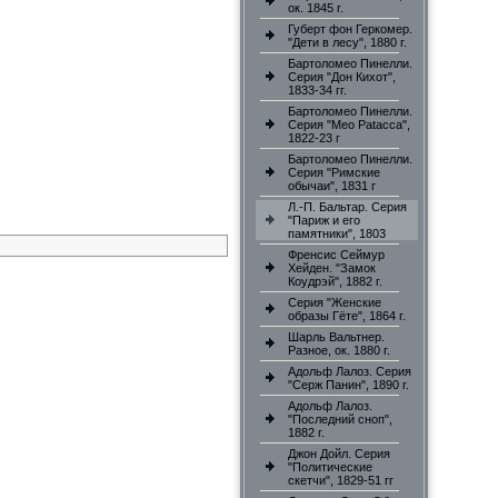
ок. 1845 г.
Губерт фон Геркомер.
"Дети в лесу", 1880 г.
Бартоломео Пинелли.
Серия "Дон Кихот",
1833-34 гг.
Бартоломео Пинелли.
Серия "Meo Patacca",
1822-23 г
Бартоломео Пинелли.
Серия "Римские
обычаи", 1831 г
Л.-П. Бальтар. Серия
"Париж и его
памятники", 1803
Френсис Сеймур
Хейден. "Замок
Коудрэй", 1882 г.
Серия "Женские
образы Гёте", 1864 г.
Шарль Вальтнер.
Разное, ок. 1880 г.
Адольф Лалоз. Серия
"Серж Панин", 1890 г.
Адольф Лалоз.
"Последний сноп",
1882 г.
Джон Дойл. Серия
"Политические
скетчи", 1829-51 гг