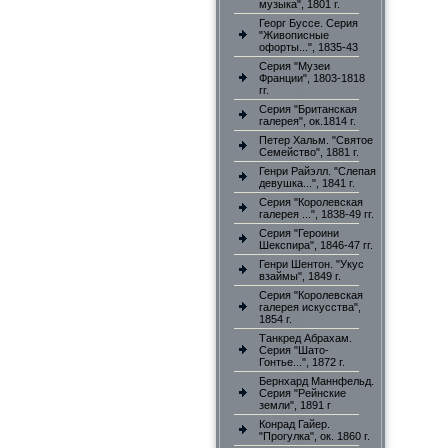
музыка", 1801 г.
Георг Буссе. Серия
"Живописные
офорты...", 1835-43
Серия "Музеи
Франции", 1803-1818
гг.
Серия "Британская
галерея", ок.1814 г.
Петер Хальм. "Святое
Семейство", 1881 г.
Генри Райэлл. "Слепая
девушка...", 1841 г.
Серия "Королевская
галерея ...", 1838-49 гг.
Серия "Героини
Шекспира", 1846-47 гг.
Генри Шентон. "Укус
взаймы", 1849 г.
Серия "Королевская
галерея искусства",
1854 г.
Танкред Абрахам.
Серия "Шато-
Гонтье...", 1872 г.
Бернхард Маннфельд.
Серия "Рейнские
земли", 1891 г
Конрад Гайер.
"Прогулка", ок. 1860 г.