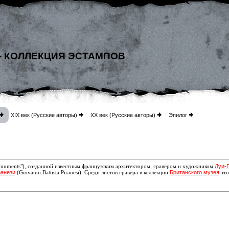
- КОЛЛЕКЦИЯ ЭСТАМПОВ
XIX век (Русские авторы)
XX век (Русские авторы)
Эпилог
Луи-
 monuments"), созданной известным французским архитектором, гравёром и художником
ранези
Британского музея
(Giovanni Battista Piranesi). Среди листов гравёра в коллекции
это