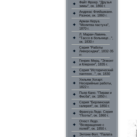
Файт Фроер. "Друзья
зимы", ок. 1860 г.
Андреас Фляйшманн.
Разное, ок. 1860 г.
Арман Керуа.
"Молитва пастуха",
1870 г.
Л. Маран-Лавинь.
"Тассо в больнице...",
ок. 1830 г
Серия "Работы
Ливерсиджа", 1832-35
гг.
Генрих Мерц. "Эгмонт
и Клерхен", 1835 г.
Серия "Исторический
пантеон...", ок. 1830
Уильям Хогарт.
Несерийные работы,
1822 г.
Пьер Кано. "Пирам и
Фисба", ок. 1850 г.
Серия "Берлинская
галерея", ок. 1850 г.
Франсуа Ледо. Серия
"Поэты", ок. 1860 г.
Огюст Ледо.
"Возвращение с
полей", ок. 1850 г.
Энтони Фогг. "Палата