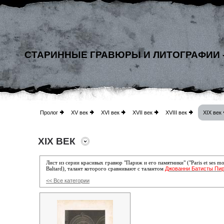
СТАРИННЫЕ ГРАВЮРЫ И ЛИТОГРАФИИ 
Пролог
XV век
XVI век
XVII век
XVIII век
XIX век
XIX ВЕК
Лист из серии красивых гравюр "Париж и его памятники" ("Paris et ses
Джованни Батисты Пи
Baltard)
, талант которого сравнивают с талантом
<< Все категории