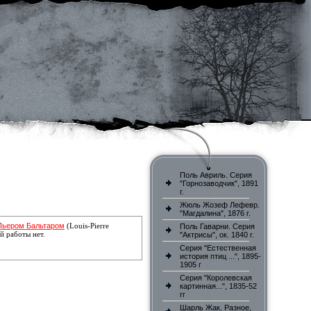
Поль Авриль. Серия
"Горнозаводчик", 1891
г.
Жюль Жозеф Лефевр.
"Магдалина", 1876 г.
Пьером Бальтаром
(Louis-Pierre
Поль Гаварни. Серия
й работы нет.
"Актрисы", ок. 1840 г.
Серия "Естественная
история птиц ...", 1895-
1905 г
Серия "Королевская
картинная...", 1835-52
гг
Шарль Жак. Разное,