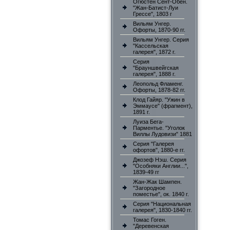
Огюстен Сент-Обен.
"Жан-Батист-Луи
Грессе", 1803 г
Вильям Унгер.
Офорты, 1870-90 гг.
Вильям Унгер. Серия
"Кассельская
галерея", 1872 г.
Серия
"Брауншвейгская
галерея", 1888 г.
Леопольд Фламенг.
Офорты, 1878-82 гг.
Клод Гайяр. "Ужин в
Эммаусе" (фрагмент),
1891 г.
Луиза Бега-
Парментье. "Уголок
Виллы Лудовизи" 1881
Серия "Галерея
офортов", 1880-е гг.
Джозеф Нэш. Серия
"Особняки Англии...",
1839-49 гг
Жан-Жак Шампен.
"Загородное
поместье", ок. 1840 г.
Серия "Национальная
галерея", 1830-1840 гг.
Томас Гоген.
"Деревенская