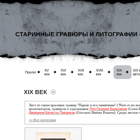
СТАРИННЫЕ ГРАВЮРЫ И ЛИТОГРАФИИ 
XV
XVI
XVII
XVIII
XIX
XIX 
Пролог
век
век
век
век
век
авт
XIX ВЕК
Лист из серии красивых гравюр "Париж и его памятники" ("Paris et ses 
Луи-Пьером Бальтаром
архитектором, гравёром и художником
(Louis-P
Джованни Батисты Пиранези
(Giovanni Battista Piranesi). Среди листов
<< Все категории