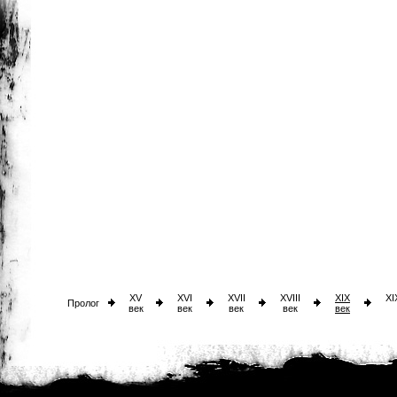
XV
XVI
XVII
XVIII
XIX
XI
Пролог
век
век
век
век
век