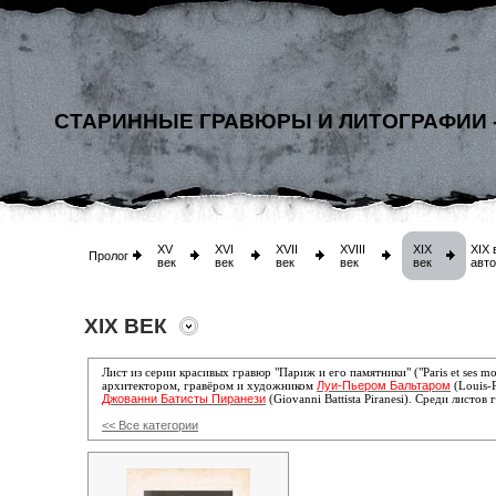
СТАРИННЫЕ ГРАВЮРЫ И ЛИТОГРАФИИ 
XV
XVI
XVII
XVIII
XIX
XIX 
Пролог
век
век
век
век
век
авт
XIX ВЕК
Лист из серии красивых гравюр "Париж и его памятники" ("Paris et ses 
Луи-Пьером Бальтаром
архитектором, гравёром и художником
(Louis-P
Джованни Батисты Пиранези
(Giovanni Battista Piranesi). Среди листов
<< Все категории