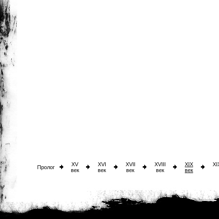
XV
XVI
XVII
XVIII
XIX
XI
Пролог
век
век
век
век
век