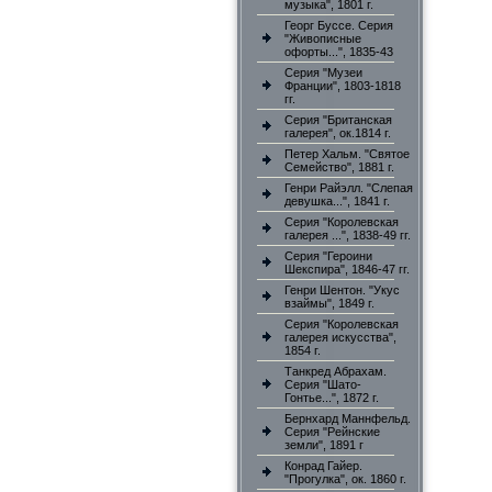
музыка", 1801 г.
Георг Буссе. Серия
"Живописные
офорты...", 1835-43
Серия "Музеи
Франции", 1803-1818
гг.
Серия "Британская
галерея", ок.1814 г.
Петер Хальм. "Святое
Семейство", 1881 г.
Генри Райэлл. "Слепая
девушка...", 1841 г.
Серия "Королевская
галерея ...", 1838-49 гг.
Серия "Героини
Шекспира", 1846-47 гг.
Генри Шентон. "Укус
взаймы", 1849 г.
Серия "Королевская
галерея искусства",
1854 г.
Танкред Абрахам.
Серия "Шато-
Гонтье...", 1872 г.
Бернхард Маннфельд.
Серия "Рейнские
земли", 1891 г
Конрад Гайер.
"Прогулка", ок. 1860 г.