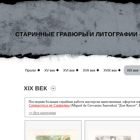
СТАРИННЫЕ ГРАВЮРЫ И ЛИТОГРАФИИ 
Пролог
XV век
XVI век
XVII век
XVIII век
XIX век
XIX ВЕК
Последняя большая серийная работа мастерски выполненных офортов из
Сервантеса де Сааведры
(Miguel de Cervantes Saavedra) "Дон Кихот". 
<< Все категории