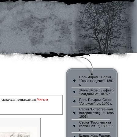
Поль Авриль. Серия
"Горнозаводчик", 1891
г.
Жюль Жозеф Лефевр.
"Магдалина", 1876 г.
Мигеля
по сюжетам произведения
Поль Гаварни. Серия
"Актрисы", ок. 1840 г.
Серия "Естественная
история птиц ...", 1895-
1905 г
Серия "Королевская
картинная...", 1835-52
гг
Шарль Жак. Разное,