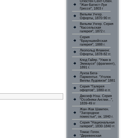
Огюстен Сент-Обен.
"Жан-Батист-Луи
Грессе", 1803 г
Вильям Унгер.
Офорты, 1870-90 гг.
Вильям Унгер. Серия
"Кассельская
галерея", 1872 г.
Серия
"Брауншвейгская
галерея", 1888 г.
Леопольд Фламенг.
Офорты, 1878-82 гг.
Клод Гайяр. "Ужин в
Эммаусе" (фрагмент),
1891 г.
Луиза Бега-
Парментье. "Уголок
Виллы Лудовизи" 1881
Серия "Галерея
офортов", 1880-е гг.
Джозеф Нэш. Серия
"Особняки Англии...",
1839-49 гг
Жан-Жак Шампен.
"Загородное
поместье", ок. 1840 г.
Серия "Национальная
галерея", 1830-1840 гг.
Томас Гоген.
"Деревенская