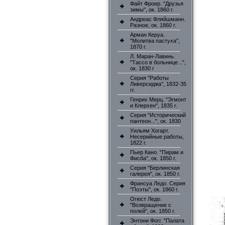
Файт Фроер. "Друзья
зимы", ок. 1860 г.
Андреас Фляйшманн.
Разное, ок. 1860 г.
Арман Керуа.
"Молитва пастуха",
1870 г.
Л. Маран-Лавинь.
"Тассо в больнице...",
ок. 1830 г
Серия "Работы
Ливерсиджа", 1832-35
гг.
Генрих Мерц. "Эгмонт
и Клерхен", 1835 г.
Серия "Исторический
пантеон...", ок. 1830
Уильям Хогарт.
Несерийные работы,
1822 г.
Пьер Кано. "Пирам и
Фисба", ок. 1850 г.
Серия "Берлинская
галерея", ок. 1850 г.
Франсуа Ледо. Серия
"Поэты", ок. 1860 г.
Огюст Ледо.
"Возвращение с
полей", ок. 1850 г.
Энтони Фогг. "Палата