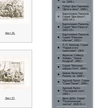
ок. 1845 г.
Губерт фон Геркомер.
"Дети в лесу", 1880 г.
Бартоломео Пинелли.
Серия "Дон Кихот",
1833-34 гг.
Бартоломео Пинелли.
Серия "Meo Patacca",
1822-23 г
Лист 25.
Бартоломео Пинелли.
Серия "Римские
обычаи", 1831 г
Л.-П. Бальтар. Серия
"Париж и его
памятники", 1803
Френсис Сеймур
Хейден. "Замок
Коудрэй", 1882 г.
Серия "Женские
образы Гёте", 1864 г.
Шарль Вальтнер.
Разное, ок. 1880 г.
Адольф Лалоз. Серия
"Серж Панин", 1890 г.
Адольф Лалоз.
"Последний сноп",
1882 г.
Лист 37.
Джон Дойл. Серия
"Политические
скетчи", 1829-51 гг