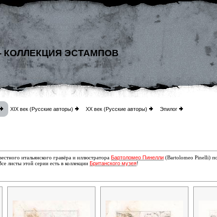
- КОЛЛЕКЦИЯ ЭСТАМПОВ
XIX век (Русские авторы)
XX век (Русские авторы)
Эпилог
Бартоломео Пинелли
вестного итальянского гравёра и иллюстратора
(Bartolomeo Pinelli) 
Британского музея
Все листы этой серии есть в коллекции
!