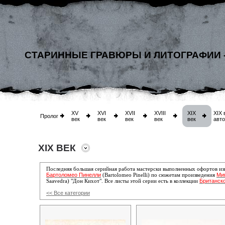
СТАРИННЫЕ ГРАВЮРЫ И ЛИТОГРАФИИ 
XV
XVI
XVII
XVIII
XIX
XIX 
Пролог
век
век
век
век
век
авт
XIX ВЕК
Последняя большая серийная работа мастерски выполненных офортов изв
Бартоломео Пинелли
Ми
(Bartolomeo Pinelli) по сюжетам произведения
Британск
Saavedra) "Дон Кихот". Все листы этой серии есть в коллекции
<< Все категории