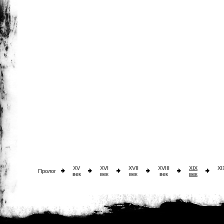
XV
XVI
XVII
XVIII
XIX
XI
Пролог
век
век
век
век
век