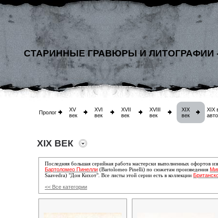
СТАРИННЫЕ ГРАВЮРЫ И ЛИТОГРАФИИ 
XV
XVI
XVII
XVIII
XIX
XIX 
Пролог
век
век
век
век
век
авт
XIX ВЕК
Последняя большая серийная работа мастерски выполненных офортов изв
Бартоломео Пинелли
Ми
(Bartolomeo Pinelli) по сюжетам произведения
Британск
Saavedra) "Дон Кихот". Все листы этой серии есть в коллекции
<< Все категории