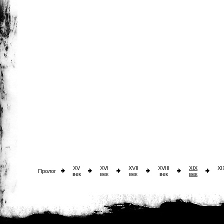
XV
XVI
XVII
XVIII
XIX
XI
Пролог
век
век
век
век
век