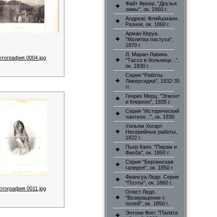
Файт Фроер. "Друзья
зимы", ок. 1860 г.
Андреас Фляйшманн.
Разное, ок. 1860 г.
Арман Керуа.
"Молитва пастуха",
1870 г.
Л. Маран-Лавинь.
отография 0004.jpg
"Тассо в больнице...",
ок. 1830 г
Серия "Работы
Ливерсиджа", 1832-35
гг.
Генрих Мерц. "Эгмонт
и Клерхен", 1835 г.
Серия "Исторический
пантеон...", ок. 1830
Уильям Хогарт.
Несерийные работы,
1822 г.
Пьер Кано. "Пирам и
Фисба", ок. 1850 г.
Серия "Берлинская
галерея", ок. 1850 г.
Франсуа Ледо. Серия
"Поэты", ок. 1860 г.
отография 0011.jpg
Огюст Ледо.
"Возвращение с
полей", ок. 1850 г.
Энтони Фогг. "Палата