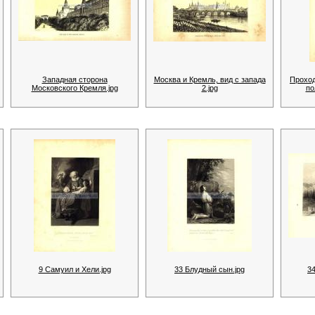
Западная сторона
Москва и Кремль, вид с запада
Проход
Московского Кремля.jpg
2.jpg
по
9 Самуил и Хели.jpg
33 Блудный сын.jpg
34