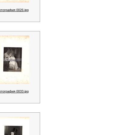
отография 0026.jpg
отография 0033.jpg