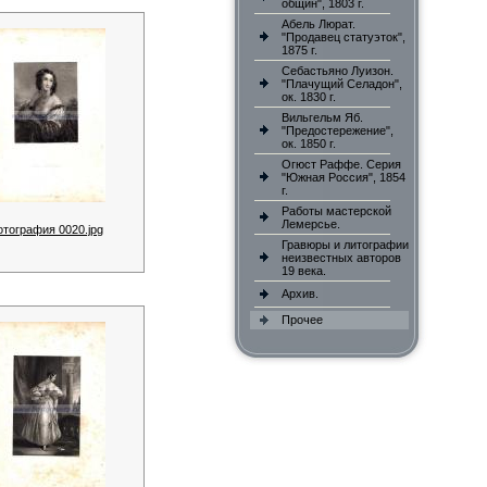
общин", 1803 г.
Абель Люрат.
"Продавец статуэток",
1875 г.
Себастьяно Луизон.
"Плачущий Селадон",
ок. 1830 г.
Вильгельм Яб.
"Предостережение",
ок. 1850 г.
Огюст Раффе. Серия
"Южная Россия", 1854
г.
Работы мастерской
Лемерсье.
отография 0020.jpg
Гравюры и литографии
неизвестных авторов
19 века.
Архив.
Прочее