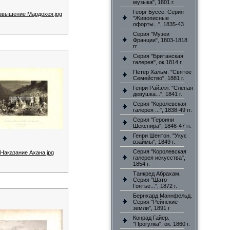
музыка", 1801 г.
Георг Буссе. Серия
звышение Мардохея.jpg
"Живописные
офорты...", 1835-43
Серия "Музеи
Франции", 1803-1818
гг.
Серия "Британская
галерея", ок.1814 г.
Петер Хальм. "Святое
Семейство", 1881 г.
Генри Райэлл. "Слепая
девушка...", 1841 г.
Серия "Королевская
галерея ...", 1838-49 гг.
Серия "Героини
Шекспира", 1846-47 гг.
Генри Шентон. "Укус
взаймы", 1849 г.
Серия "Королевская
 Наказание Ахана.jpg
галерея искусства",
1854 г.
Танкред Абрахам.
Серия "Шато-
Гонтье...", 1872 г.
Бернхард Маннфельд.
Серия "Рейнские
земли", 1891 г
Конрад Гайер.
"Прогулка", ок. 1860 г.