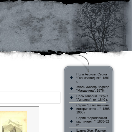
Поль Авриль. Серия
"Горнозаводчик", 1891
г.
Жюль Жозеф Лефевр.
"Магдалина", 1876 г.
Поль Гаварни. Серия
"Актрисы", ок. 1840 г.
Серия "Естественная
история птиц ...", 1895-
1905 г
Серия "Королевская
картинная...", 1835-52
гг
Шарль Жак. Разное,