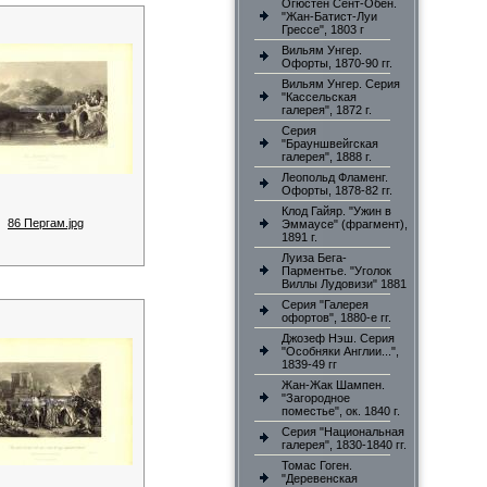
Огюстен Сент-Обен.
"Жан-Батист-Луи
Грессе", 1803 г
Вильям Унгер.
Офорты, 1870-90 гг.
Вильям Унгер. Серия
"Кассельская
галерея", 1872 г.
Серия
"Брауншвейгская
галерея", 1888 г.
Леопольд Фламенг.
Офорты, 1878-82 гг.
Клод Гайяр. "Ужин в
86 Пергам.jpg
Эммаусе" (фрагмент),
1891 г.
Луиза Бега-
Парментье. "Уголок
Виллы Лудовизи" 1881
Серия "Галерея
офортов", 1880-е гг.
Джозеф Нэш. Серия
"Особняки Англии...",
1839-49 гг
Жан-Жак Шампен.
"Загородное
поместье", ок. 1840 г.
Серия "Национальная
галерея", 1830-1840 гг.
Томас Гоген.
"Деревенская