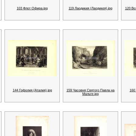
103 Флот Офира.jpg
119 Лаодикия (Лаодикея).jpg
120 Во
144 Гофолия (Аталия).jpg
159 Часовня Святого Павла на
160
Мальте.jpg