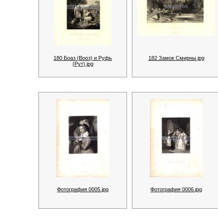
180 Боаз (Вооз) и Руфь
182 Замок Смирны.jpg
(Рут).jpg
Фотография 0005.jpg
Фотография 0006.jpg