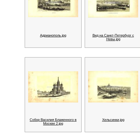
Адрианополь.jpg
Вид на Санкт-Петербург с
Невы.jpg
Собор Василия Блаженного в
Хельсинки.jpg
Москве 2.jpg