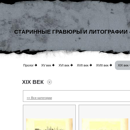
СТАРИННЫЕ ГРАВЮРЫ И ЛИТОГРАФИИ 
Пролог
XV век
XVI век
XVII век
XVIII век
XIX век
XIX ВЕК
<< Все категории