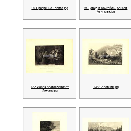
90 Прозрение Товита.jpg
94 Давид и Абигайль (Авигея,
Авигаль).jpg
132 Исаак благославляет
138 Селевкия.jpg
Иакова.jpg