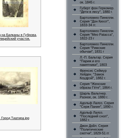
ок. 1845 г.
Губерт фон Геркомер.
"Дети в лесу", 1880 г.
Бартоломео Пинелли.
Серия "Дон Кихот",
1833-34 гг.
Бартоломео Пинелли.
Серия "Meo Patacca",
 на Балканы в Губрова,
1822-23 г
лицейский участок.
Бартоломео Пинелли.
Серия "Римские
обычаи", 1831 г
Л.-П. Бальтар. Серия
"Париж и его
памятники", 1803
Френсис Сеймур
Хейден. "Замок
Коудрэй", 1882 г.
Серия "Женские
образы Гёте", 1864 г.
Шарль Вальтнер.
Разное, ок. 1880 г.
Адольф Лалоз. Серия
"Серж Панин", 1890 г.
Адольф Лалоз.
"Последний сноп",
 Город Тиатира.jpg
1882 г.
Джон Дойл. Серия
"Политические
скетчи", 1829-51 гг