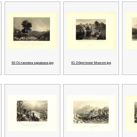
60 Остановка каравана.jpg
81 Обретение Моисея.jpg