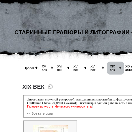
СТАРИННЫЕ ГРАВЮРЫ И ЛИТОГРАФИИ 
XV
XVI
XVII
XVIII
XIX
XIX 
Пролог
век
век
век
век
век
авт
XIX ВЕК
Литография с ручной раскраской, выполненная известнейшим французс
Guillaume Chevalier (Paul Gavarni)). Экземпляры данной работы есть в к
Галереи искусств Йельского университета
!
<< Все категории