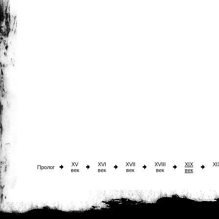
XV
XVI
XVII
XVIII
XIX
XI
Пролог
век
век
век
век
век