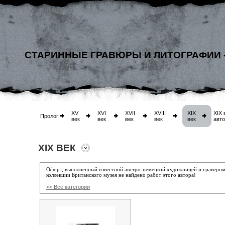
СТАРИННЫЕ ГРАВЮРЫ И ЛИТОГРАФИИ 
XV
XVI
XVII
XVIII
XIX
XIX 
Пролог
век
век
век
век
век
авт
XIX ВЕК
Офорт, выполненный известной австро-немецкой художницей и гравёро
коллекции Британского музея не найдено работ этого автора!
<< Все категории