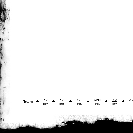
XV
XVI
XVII
XVIII
XIX
XI
Пролог
век
век
век
век
век