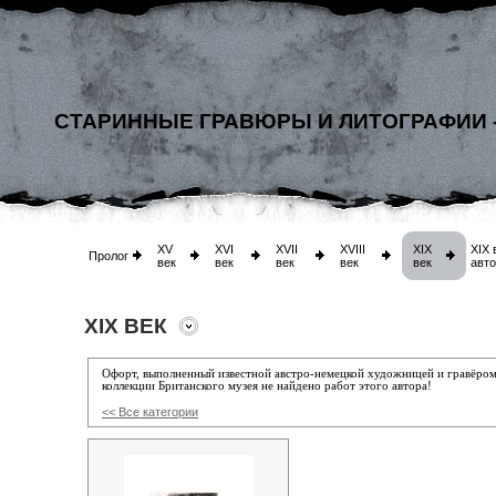
СТАРИННЫЕ ГРАВЮРЫ И ЛИТОГРАФИИ 
XV
XVI
XVII
XVIII
XIX
XIX 
Пролог
век
век
век
век
век
авт
XIX ВЕК
Офорт, выполненный известной австро-немецкой художницей и гравёро
коллекции Британского музея не найдено работ этого автора!
<< Все категории