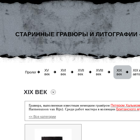
СТАРИННЫЕ ГРАВЮРЫ И ЛИТОГРАФИИ 
XV
XVI
XVII
XVIII
XIX
XIX 
Пролог
век
век
век
век
век
авт
XIX ВЕК
Петером Хальмо
Гравюра, выполненная известным немецким гравёром
Британского м
Harmenszoon van Rijn)
. Среди работ мастера
в коллекции
<< Все категории