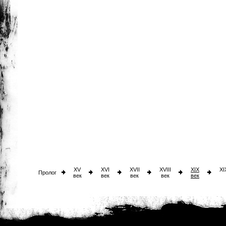
XV
XVI
XVII
XVIII
XIX
XI
Пролог
век
век
век
век
век