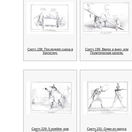
Скетч 198. Последняя сцена в
Скетч 199. Вверх и вниз, или
Хаунслоу.
Политические качели.
Скетч 229. 5 ноября, или
Скетч 231. Один из округа