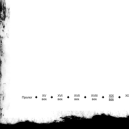
XV
XVI
XVII
XVIII
XIX
XI
Пролог
век
век
век
век
век