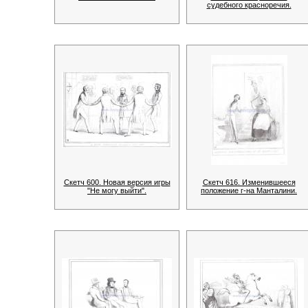
судебного красноречия.
Скетч 600. Новая версия игры
Скетч 616. Изменившееся
"Не могу выйти".
положение г-на Манталини.