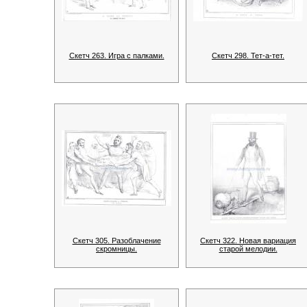
Скетч 263. Игра с палками.
Скетч 298. Тет-а-тет.
Скетч 305. Разоблачение
Скетч 322. Новая вариация
скромницы.
старой мелодии.