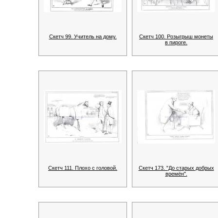
Скетч 99. Учитель на дому.
Скетч 100. Розыгрыш монеты
в пироге.
Скетч 111. Плохо с головой.
Скетч 173. "До старых добрых
времён".