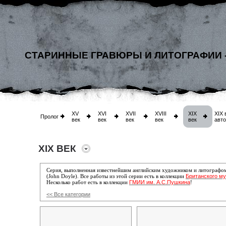
СТАРИННЫЕ ГРАВЮРЫ И ЛИТОГРАФИИ 
XV
XVI
XVII
XVIII
XIX
XIX 
Пролог
век
век
век
век
век
авт
XIX ВЕК
Серия, выполненная известнейшим английским художником и литографо
Британского му
(John Doyle). Все работы
из этой серии есть
в коллекции
ГМИИ им. А.С.Пушкина
Несколько работ есть в коллекции
!
<< Все категории