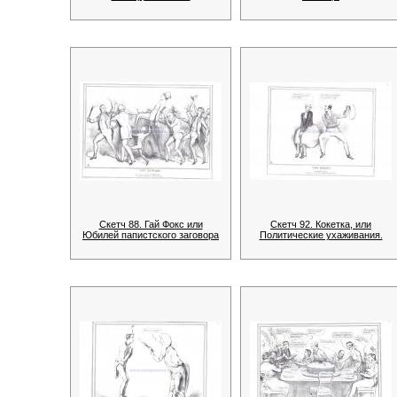
Скетч 88. Гай Фокс или
Скетч 92. Кокетка, или
Юбилей папистского заговора
Политические ухаживания.