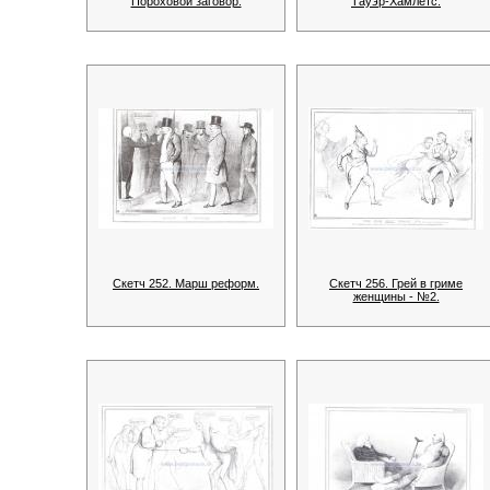
Пороховой заговор.
Тауэр-Хамлетс.
Скетч 252. Марш реформ.
Скетч 256. Грей в гриме
женщины - №2.