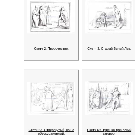
Скетч 2. Пророчество.
Скетч 3. Старый Белый Лев.
Скетч 63. Отвергнутый, но не
Скетч 69. Турецко-греческий
обескураженный.
заговор.