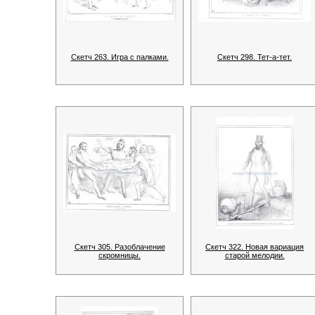
Скетч 263. Игра с палками.
Скетч 298. Тет-а-тет.
Скетч 305. Разоблачение
Скетч 322. Новая вариация
скромницы.
старой мелодии.