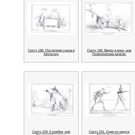
Скетч 198. Последняя сцена в
Скетч 199. Вверх и вниз, или
Хаунслоу.
Политические качели.
Скетч 229. 5 ноября, или
Скетч 231. Один из округа