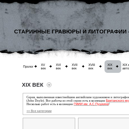
СТАРИННЫЕ ГРАВЮРЫ И ЛИТОГРАФИИ 
XV
XVI
XVII
XVIII
XIX
XIX 
Пролог
век
век
век
век
век
авт
XIX ВЕК
Серия, выполненная известнейшим английским художником и литографо
Британского му
(John Doyle). Все работы
из этой серии есть
в коллекции
ГМИИ им. А.С.Пушкина
Несколько работ есть в коллекции
!
<< Все категории