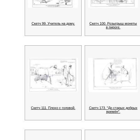
Скетч 99. Учитель на дому.
Скетч 100. Розыгрыш монеты
в пироге.
Скетч 111. Плохо с головой.
Скетч 173. "До старых добрых
времён".