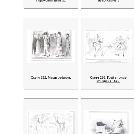
Пороховой заговор.
Тауэр-Хамлетс.
Скетч 252. Марш реформ.
Скетч 256. Грей в гриме
женщины - №2.