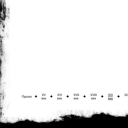
XV
XVI
XVII
XVIII
XIX
XI
Пролог
век
век
век
век
век