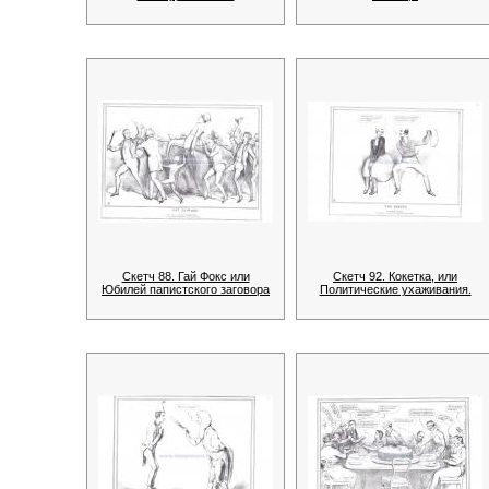
Скетч 88. Гай Фокс или
Скетч 92. Кокетка, или
Юбилей папистского заговора
Политические ухаживания.