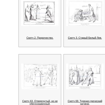
Скетч 2. Пророчество.
Скетч 3. Старый Белый Лев.
Скетч 63. Отвергнутый, но не
Скетч 69. Турецко-греческий
обескураженный.
заговор.