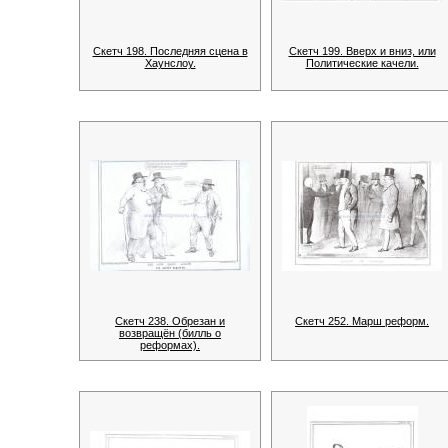
Скетч 198. Последняя сцена в
Скетч 199. Вверх и вниз, или
Хаунслоу.
Политические качели.
Скетч 238. Обрезан и
Скетч 252. Марш реформ.
возвращён (билль о
реформах).