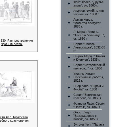
Файт Фроер. "Друзья
зимы", ок. 1860 г.
Андреас Фляйшманн.
Разное, ок. 1860 г.
Арман Керуа.
"Молитва пастуха",
1870 г.
Л. Маран-Лавинь.
"Тассо в больнице...",
ок. 1830 г
 330. Распространение
жульничества.
Серия "Работы
Ливерсиджа", 1832-35
гг.
Генрих Мерц. "Эгмонт
и Клерхен", 1835 г.
Серия "Исторический
пантеон...", ок. 1830
Уильям Хогарт.
Несерийные работы,
1822 г.
Пьер Кано. "Пирам и
Фисба", ок. 1850 г.
Серия "Берлинская
галерея", ок. 1850 г.
Франсуа Ледо. Серия
"Поэты", ок. 1860 г.
Огюст Ледо.
"Возвращение с
етч 407. Торжество
полей", ок. 1850 г.
ебного красноречия.
Энтони Фогг. "Палата