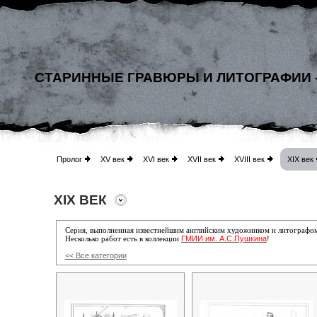
СТАРИННЫЕ ГРАВЮРЫ И ЛИТОГРАФИИ 
Пролог
XV век
XVI век
XVII век
XVIII век
XIX век
XIX ВЕК
Серия, выполненная известнейшим английским художником и литографо
ГМИИ им. А.С.Пушкина
Несколько работ есть в коллекции
!
<< Все категории