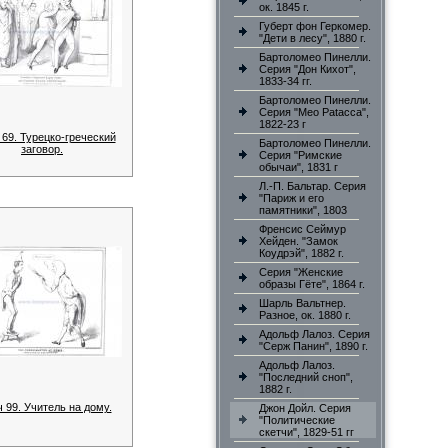
ок. 1845 г.
Губерт фон Геркомер.
"Дети в лесу", 1880 г.
Бартоломео Пинелли.
Серия "Дон Кихот",
1833-34 гг.
Бартоломео Пинелли.
Серия "Meo Patacca",
1822-23 г
 69. Турецко-греческий
Бартоломео Пинелли.
заговор.
Серия "Римские
обычаи", 1831 г
Л.-П. Бальтар. Серия
"Париж и его
памятники", 1803
Френсис Сеймур
Хейден. "Замок
Коудрэй", 1882 г.
Серия "Женские
образы Гёте", 1864 г.
Шарль Вальтнер.
Разное, ок. 1880 г.
Адольф Лалоз. Серия
"Серж Панин", 1890 г.
Адольф Лалоз.
"Последний сноп",
1882 г.
 99. Учитель на дому.
Джон Дойл. Серия
"Политические
скетчи", 1829-51 гг