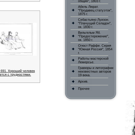
общин", 1803 г.
Абель Люрат.
"Продавец статуэток",
1875 г.
Себастьяно Луизон.
"Плачущий Селадон",
ок. 1830 г.
Вильгельм Яб.
"Предостережение",
ок. 1850 г.
Огюст Раффе. Серия
"Южная Россия", 1854
г.
Работы мастерской
Лемерсье.
Гравюры и литографии
 691. Хороший человек
неизвестных авторов
ется с трудностями.
19 века.
Архив.
Прочее