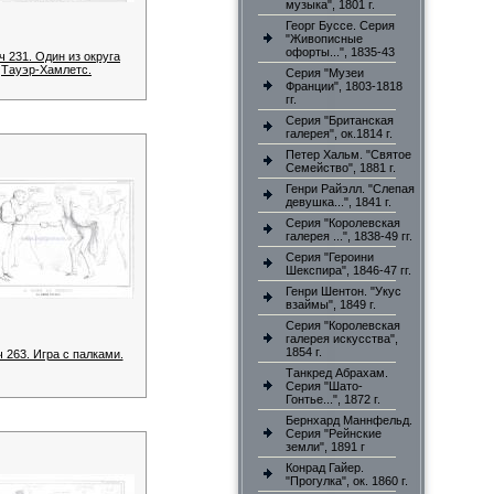
музыка", 1801 г.
Георг Буссе. Серия
"Живописные
офорты...", 1835-43
ч 231. Один из округа
Тауэр-Хамлетс.
Серия "Музеи
Франции", 1803-1818
гг.
Серия "Британская
галерея", ок.1814 г.
Петер Хальм. "Святое
Семейство", 1881 г.
Генри Райэлл. "Слепая
девушка...", 1841 г.
Серия "Королевская
галерея ...", 1838-49 гг.
Серия "Героини
Шекспира", 1846-47 гг.
Генри Шентон. "Укус
взаймы", 1849 г.
Серия "Королевская
галерея искусства",
1854 г.
 263. Игра с палками.
Танкред Абрахам.
Серия "Шато-
Гонтье...", 1872 г.
Бернхард Маннфельд.
Серия "Рейнские
земли", 1891 г
Конрад Гайер.
"Прогулка", ок. 1860 г.