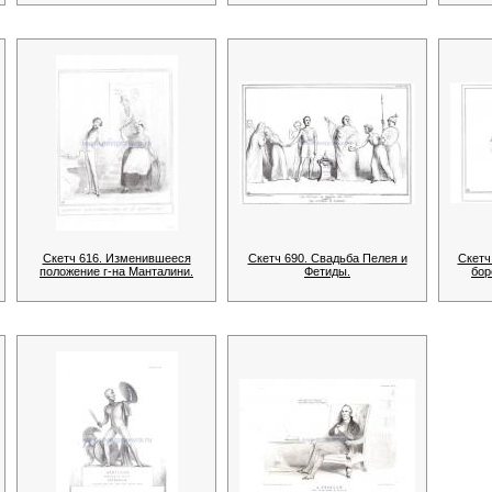
Скетч 616. Изменившееся
Скетч 690. Свадьба Пелея и
Скетч
положение г-на Манталини.
Фетиды.
бор