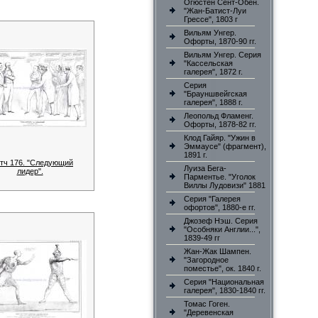
Огюстен Сент-Обен.
"Жан-Батист-Луи
Грессе", 1803 г
Вильям Унгер.
Офорты, 1870-90 гг.
Вильям Унгер. Серия
"Кассельская
галерея", 1872 г.
Серия
"Брауншвейгская
галерея", 1888 г.
Леопольд Фламенг.
Офорты, 1878-82 гг.
Клод Гайяр. "Ужин в
Эммаусе" (фрагмент),
1891 г.
тч 176. "Следующий
Луиза Бега-
лидер".
Парментье. "Уголок
Виллы Лудовизи" 1881
Серия "Галерея
офортов", 1880-е гг.
Джозеф Нэш. Серия
"Особняки Англии...",
1839-49 гг
Жан-Жак Шампен.
"Загородное
поместье", ок. 1840 г.
Серия "Национальная
галерея", 1830-1840 гг.
Томас Гоген.
"Деревенская