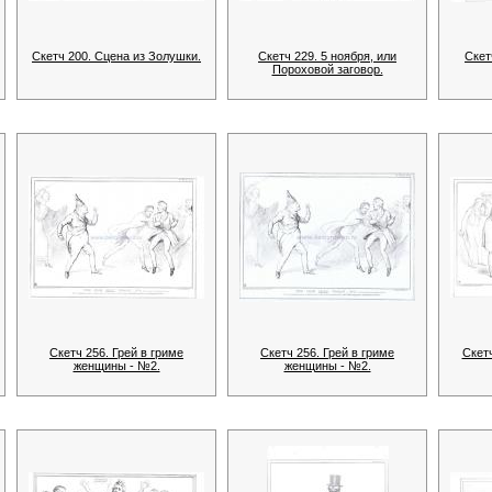
Скетч 200. Сцена из Золушки.
Скетч 229. 5 ноября, или
Скет
Пороховой заговор.
Скетч 256. Грей в гриме
Скетч 256. Грей в гриме
Скетч
женщины - №2.
женщины - №2.