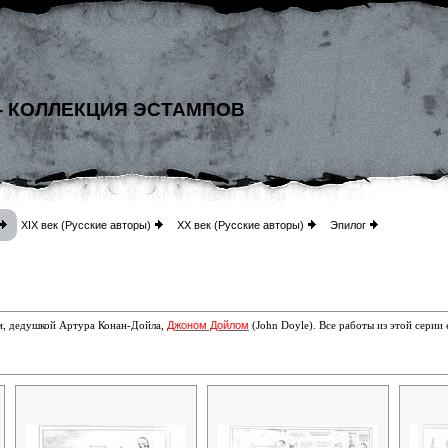
- КОЛЛЕКЦИЯ ЭСТАМПОВ
XIX век (Русские авторы)
XX век (Русские авторы)
Эпилог
Джоном Дойлом
м, дедушкой Артура Конан-Дойла,
(John Doyle). Все работы
из этой серии 