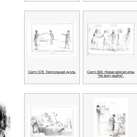
Скетч 578. Треугольная дуэль.
Скетч 600. Новая версия игры
"Не могу выйти".