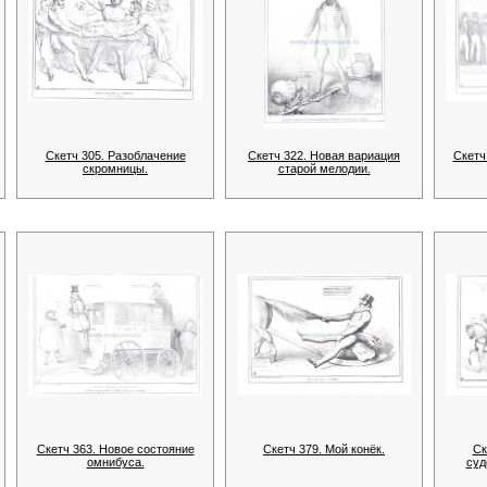
Скетч 305. Разоблачение
Скетч 322. Новая вариация
Скетч
скромницы.
старой мелодии.
Скетч 363. Новое состояние
Скетч 379. Мой конёк.
Ск
омнибуса.
суд