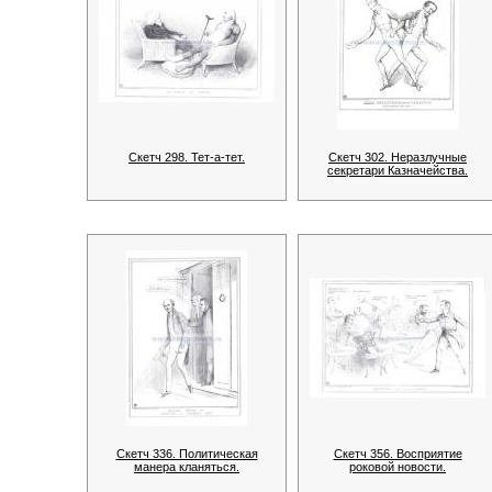
Скетч 298. Тет-а-тет.
Скетч 302. Неразлучные
секретари Казначейства.
Скетч 336. Политическая
Скетч 356. Восприятие
манера кланяться.
роковой новости.