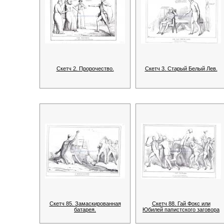
Скетч 2. Пророчество.
Скетч 3. Старый Белый Лев.
Скетч 85. Замаскированная
Скетч 88. Гай Фокс или
батарея.
Юбилей папистского заговора