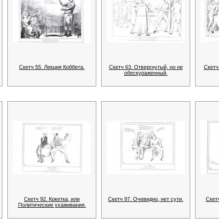
Скетч 55. Лекция Коббета.
Скетч 63. Отвергнутый, но не
Скетч
обескураженный.
Скетч 92. Кокетка, или
Скетч 97. Очевидно, нет сути.
Скетч
Политические ухаживания.