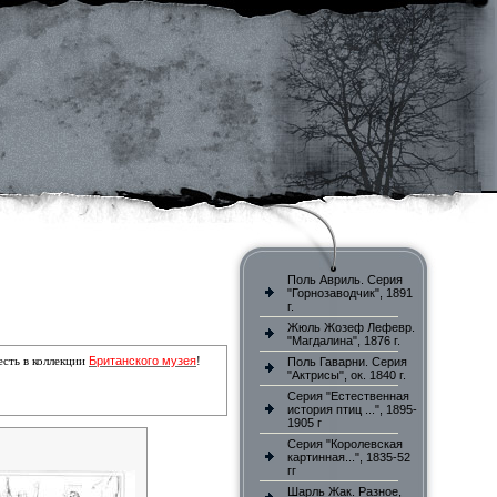
Поль Авриль. Серия
"Горнозаводчик", 1891
г.
Жюль Жозеф Лефевр.
"Магдалина", 1876 г.
Британского музея
есть
в коллекции
!
Поль Гаварни. Серия
"Актрисы", ок. 1840 г.
Серия "Естественная
история птиц ...", 1895-
1905 г
Серия "Королевская
картинная...", 1835-52
гг
Шарль Жак. Разное,