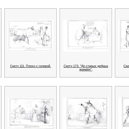
Скетч 111. Плохо с головой.
Скетч 173. "До старых добрых
Ске
времён".