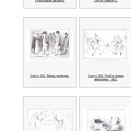
Пороховой заговор.
Тауэр-Хамлетс.
Скетч 252. Марш реформ.
Скетч 256. Грей в гриме
женщины - №2.