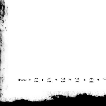
XV
XVI
XVII
XVIII
XIX
XI
Пролог
век
век
век
век
век