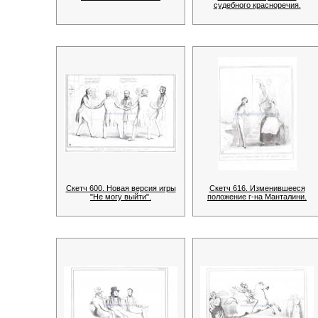
судебного красноречия.
Скетч 600. Новая версия игры
Скетч 616. Изменившееся
"Не могу выйти".
положение г-на Манталини.