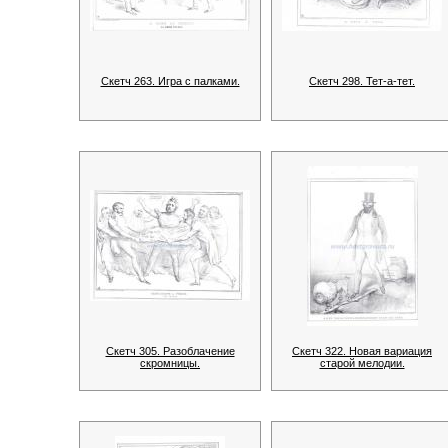
Скетч 263. Игра с палками.
Скетч 298. Тет-а-тет.
Скетч 305. Разоблачение
Скетч 322. Новая вариация
скромницы.
старой мелодии.