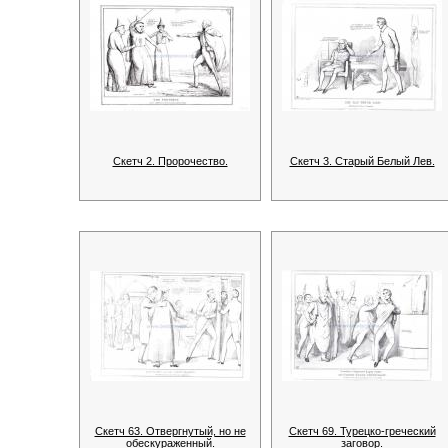
Скетч 2. Пророчество.
Скетч 3. Старый Белый Лев.
Скетч 63. Отвергнутый, но не
Скетч 69. Турецко-греческий
обескураженный.
заговор.