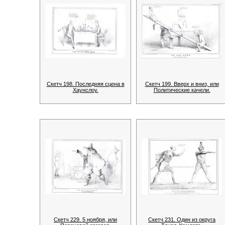
Скетч 198. Последняя сцена в
Скетч 199. Вверх и вниз, или
Хаунслоу.
Политические качели.
Скетч 229. 5 ноября, или
Скетч 231. Один из округа