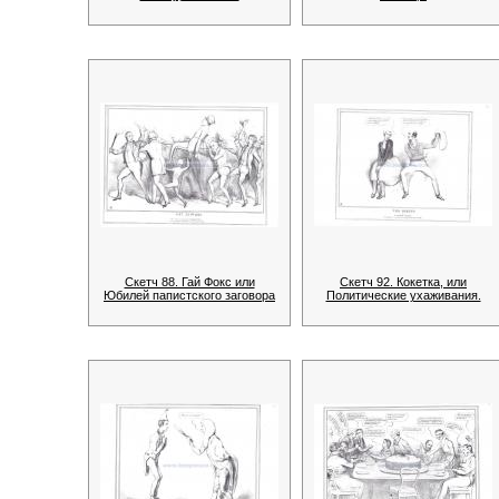
Скетч 88. Гай Фокс или
Скетч 92. Кокетка, или
Юбилей папистского заговора
Политические ухаживания.