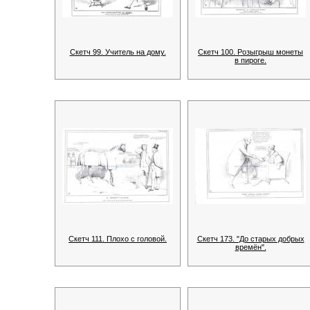
Скетч 99. Учитель на дому.
Скетч 100. Розыгрыш монеты
в пироге.
Скетч 111. Плохо с головой.
Скетч 173. "До старых добрых
времён".