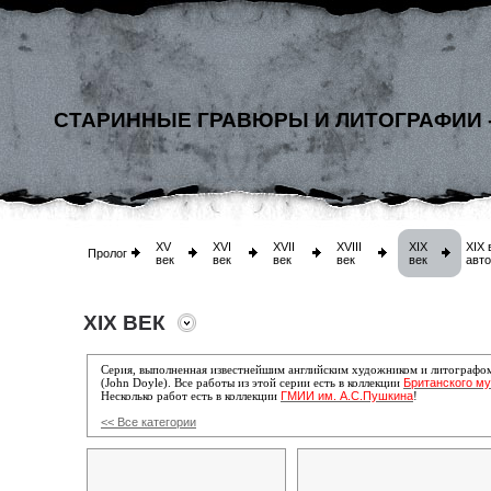
СТАРИННЫЕ ГРАВЮРЫ И ЛИТОГРАФИИ 
XV
XVI
XVII
XVIII
XIX
XIX 
Пролог
век
век
век
век
век
авт
XIX ВЕК
Серия, выполненная известнейшим английским художником и литографо
Британского му
(John Doyle). Все работы
из этой серии есть
в коллекции
ГМИИ им. А.С.Пушкина
Несколько работ есть в коллекции
!
<< Все категории