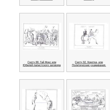
Скетч 88. Гай Фокс или
Скетч 92. Кокетка, или
Юбилей папистского заговора
Политические ухаживания.