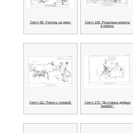
Скетч 99. Учитель на дому.
Скетч 100. Розыгрыш монеты
в пироге.
Скетч 111. Плохо с головой.
Скетч 173. "До старых добрых
времён".