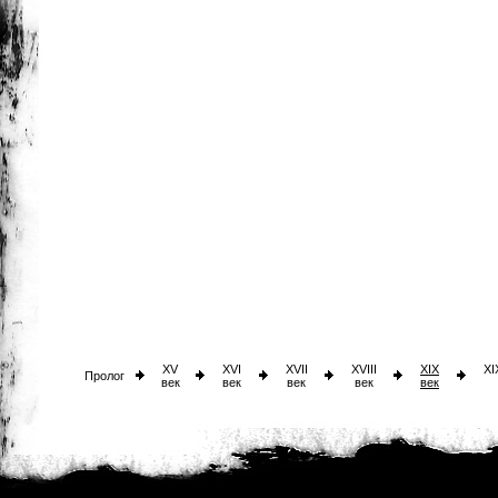
XV
XVI
XVII
XVIII
XIX
XI
Пролог
век
век
век
век
век