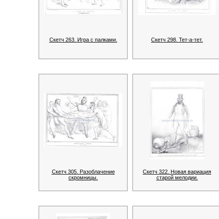
Скетч 263. Игра с палками.
Скетч 298. Тет-а-тет.
Скетч 305. Разоблачение
Скетч 322. Новая вариация
скромницы.
старой мелодии.