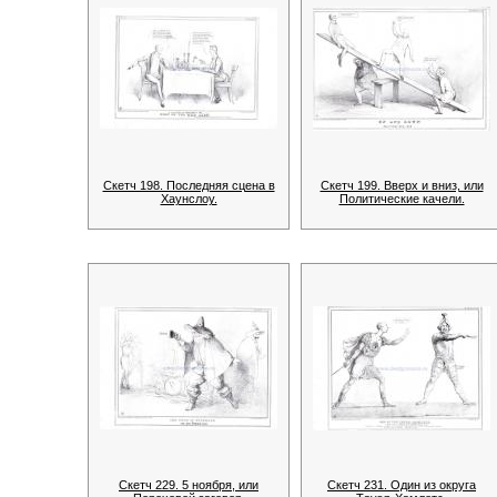
Скетч 198. Последняя сцена в
Скетч 199. Вверх и вниз, или
Хаунслоу.
Политические качели.
Скетч 229. 5 ноября, или
Скетч 231. Один из округа