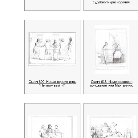
судебного красноречия.
Скетч 600. Новая версия игры
Скетч 616. Изменившееся
"Не могу выйти".
положение г-на Манталини.