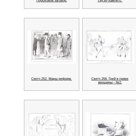
Пороховой заговор.
Тауэр-Хамлетс.
Скетч 252. Марш реформ.
Скетч 256. Грей в гриме
женщины - №2.