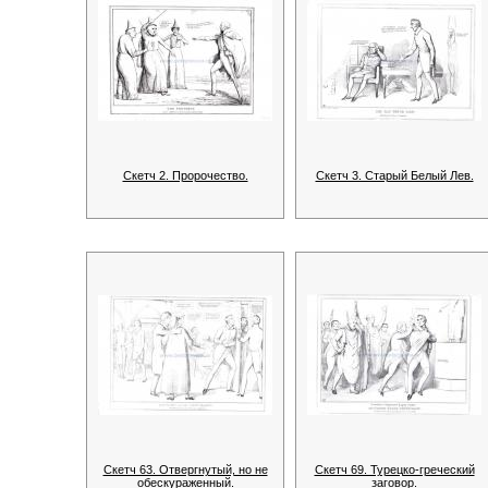
Скетч 2. Пророчество.
Скетч 3. Старый Белый Лев.
Скетч 63. Отвергнутый, но не
Скетч 69. Турецко-греческий
обескураженный.
заговор.