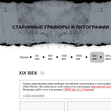
СТАРИННЫЕ ГРАВЮРЫ И ЛИТОГРАФИИ 
XV
XVI
XVII
XVIII
XIX
XIX 
Пролог
век
век
век
век
век
авт
XIX ВЕК
Серия, выполненная известнейшим английским художником и литографо
Британского му
(John Doyle). Все работы
из этой серии есть
в коллекции
ГМИИ им. А.С.Пушкина
Несколько работ есть в коллекции
!
<< Все категории