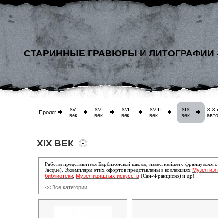
СТАРИННЫЕ ГРАВЮРЫ И ЛИТОГРАФИИ 
XV
XVI
XVII
XVIII
XIX
XIX 
Пролог
век
век
век
век
век
авт
XIX ВЕК
Работы представителя Барбизонской школы, известнейшего французског
Музея из
Jacque)
.
Экземпляры этих офортов представлены в коллекциях
библиотеки
Музея изящных искусств
,
(Сан-Франциско) и др!
<< Все категории