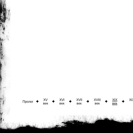
XV
XVI
XVII
XVIII
XIX
XI
Пролог
век
век
век
век
век