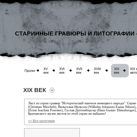
СТАРИННЫЕ ГРАВЮРЫ И ЛИТОГРАФИИ 
XV
XVI
XVII
XVIII
XIX
XIX 
Пролог
век
век
век
век
век
авт
XIX ВЕК
Л
ист из серии гравюр "Исторический пантеон немецкого народа"
.
Cерия 
(Christian Meichelt), Вильгельм Нильсон (Wilhelm Johannes Esaias Nilson)
(Ernst Joachim Foerster), Густав Диттенбергер (Hans Gustav Dittenberger
Британского музея листов из этой серии не найдено!
<< Все категории