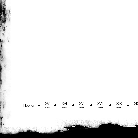
XV
XVI
XVII
XVIII
XIX
XI
Пролог
век
век
век
век
век