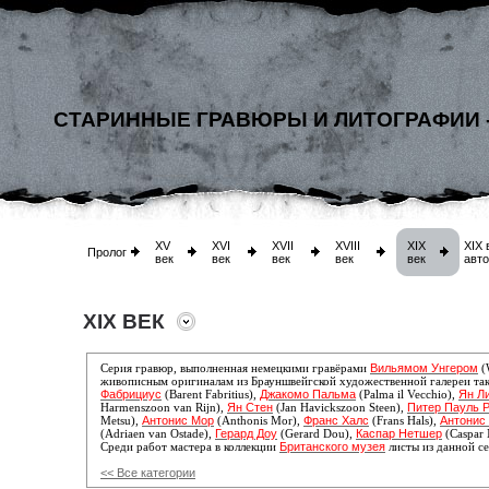
СТАРИННЫЕ ГРАВЮРЫ И ЛИТОГРАФИИ 
XV
XVI
XVII
XVIII
XIX
XIX 
Пролог
век
век
век
век
век
авт
XIX ВЕК
Вильямом Унгером
Серия гравюр, выполненная немецкими гравёрами
(
живописным оригиналам из Брауншвейгской художественной галереи та
Фабрициус
Джакомо Пальма
Ян Л
(Barent Fabritius),
(Palma il Vecchio),
Ян Стен
Питер Пауль 
Harmenszoon van Rijn),
(Jan Havickszoon Steen),
Антонис Мор
Франс Халс
Антонис 
Metsu),
(Anthonis Mor),
(Frans Hals),
Герард Доу
Каспар Нетшер
(Adriaen van Ostade),
(Gerard Dou),
(Caspar 
Британского музея
Среди работ мастера
в коллекции
листы из данной с
<< Все категории