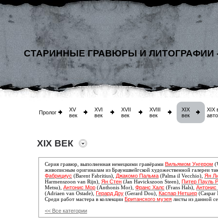
СТАРИННЫЕ ГРАВЮРЫ И ЛИТОГРАФИИ 
XV
XVI
XVII
XVIII
XIX
XIX 
Пролог
век
век
век
век
век
авт
XIX ВЕК
Вильямом Унгером
Серия гравюр, выполненная немецкими гравёрами
(
живописным оригиналам из Брауншвейгской художественной галереи та
Фабрициус
Джакомо Пальма
Ян Л
(Barent Fabritius),
(Palma il Vecchio),
Ян Стен
Питер Пауль 
Harmenszoon van Rijn),
(Jan Havickszoon Steen),
Антонис Мор
Франс Халс
Антонис 
Metsu),
(Anthonis Mor),
(Frans Hals),
Герард Доу
Каспар Нетшер
(Adriaen van Ostade),
(Gerard Dou),
(Caspar 
Британского музея
Среди работ мастера
в коллекции
листы из данной с
<< Все категории