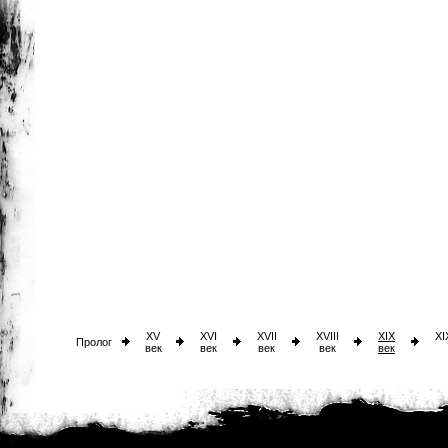
XV
XVI
XVII
XVIII
XIX
XI
Пролог
век
век
век
век
век