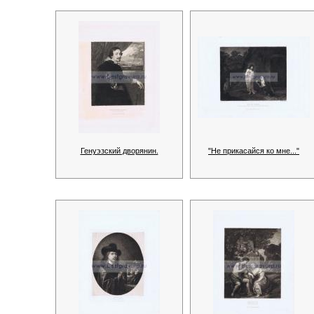
Генуэзский дворянин.
"Не прикасайся ко мне..."