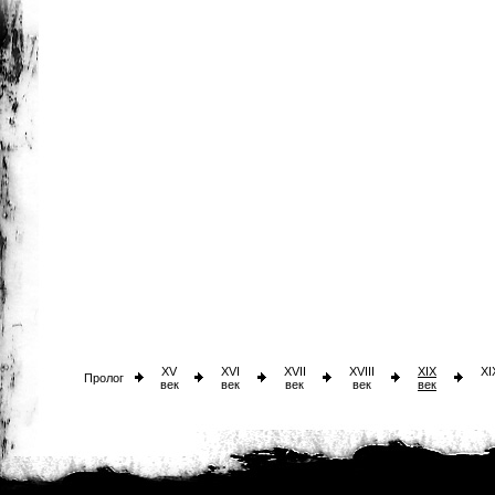
XV
XVI
XVII
XVIII
XIX
XI
Пролог
век
век
век
век
век