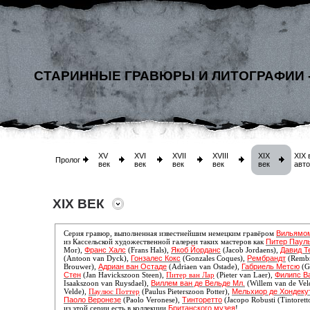
СТАРИННЫЕ ГРАВЮРЫ И ЛИТОГРАФИИ 
XV
XVI
XVII
XVIII
XIX
XIX 
Пролог
век
век
век
век
век
авт
XIX ВЕК
Вильямо
Серия гравюр, выполненная известнейшим немецким гравёром
Питер Паул
из Кассельской художественной галереи таких мастеров как
Франс Халс
Якоб Йорданс
Давид Т
Mor),
(Frans Hals),
(Jacob Jordaens),
Гонзалес Кокс
Рембрандт
(Antoon van Dyck),
(Gonzales Coques),
(Rembr
Адриан ван Остаде
Габриель Метсю
Brouwer),
(Adriaen van Ostade),
(G
Стен
Филипс В
(Jan Havickszoon Steen),
Питер ван Лар
(Pieter van Laer),
Виллем ван де Вельде Мл.
Isaakszoon van Ruysdael),
(
Willem van de Vel
Мельхиор де Хондеку
Velde),
Паулюс Поттер
(Paulus Pieterszoon Potter),
Паоло Веронезе
Тинторетто
(Paolo Veronese),
(Jacopo Robusti (Tintorett
Британского музея
из этой серии есть
в коллекции
!