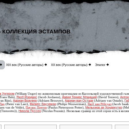
- КОЛЛЕКЦИЯ ЭСТАМПОВ
XIX век (Русские авторы)
XX век (Русские авторы)
Эпилог
м Унгером
(William Unger) по живописным оригиналам из Кассельской художественной гале
Якоб Йорданс
Давид Тенирс Младший
Антон
Frans Hals),
(Jacob Jordaens),
(David Teniers),
Адриан Браувер
Адриан ван Остаде
Га
an Rijn),
(Adriaen Brouwer),
(Adriaen van Ostade),
Филипс Вауэрман
Лар
(Pieter van Laer),
(Philips Wouwerman),
Якоб ван Рёйсдал
(Jacob Isaak
Мельхиор де Хондекутер
aen van de Velde),
Паулюс Поттер
(Paulus Pieterszoon Potter),
(Mel
Никола Пуссен
(Tintoretto)),
(Nicolas Poussin)
. Несколько гравюр из этой серии есть
в колл