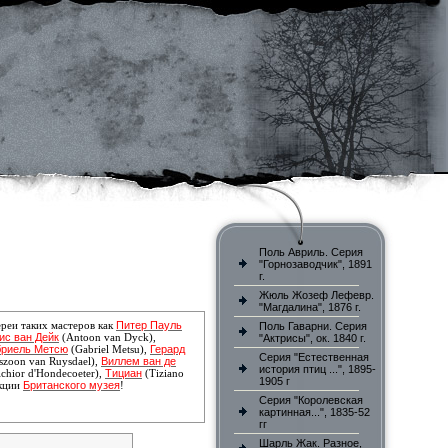
Поль Авриль. Серия
"Горнозаводчик", 1891
г.
Жюль Жозеф Лефевр.
"Магдалина", 1876 г.
Питер Пауль
реи таких мастеров как
Поль Гаварни. Серия
ис ван Дейк
(Antoon van Dyck),
"Актрисы", ок. 1840 г.
бриель Метсю
Герард
(Gabriel Metsu),
Серия "Естественная
Виллем ван де
szoon van Ruysdael),
история птиц ...", 1895-
Тициан
chior d'Hondecoeter),
(Tiziano
1905 г
Британского музея
екции
!
Серия "Королевская
картинная...", 1835-52
гг
Шарль Жак. Разное,