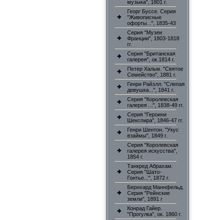
музыка", 1801 г.
Георг Буссе. Серия
"Живописные
офорты...", 1835-43
Серия "Музеи
Франции", 1803-1818
гг.
Серия "Британская
галерея", ок.1814 г.
Петер Хальм. "Святое
Семейство", 1881 г.
Генри Райэлл. "Слепая
девушка...", 1841 г.
Серия "Королевская
галерея ...", 1838-49 гг.
Серия "Героини
Шекспира", 1846-47 гг.
Генри Шентон. "Укус
взаймы", 1849 г.
Серия "Королевская
галерея искусства",
1854 г.
Танкред Абрахам.
Серия "Шато-
Гонтье...", 1872 г.
Бернхард Маннфельд.
Серия "Рейнские
земли", 1891 г
Конрад Гайер.
"Прогулка", ок. 1860 г.