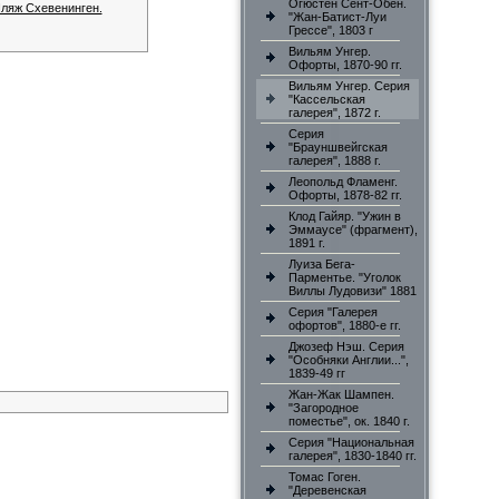
Огюстен Сент-Обен.
ляж Схевенинген.
"Жан-Батист-Луи
Грессе", 1803 г
Вильям Унгер.
Офорты, 1870-90 гг.
Вильям Унгер. Серия
"Кассельская
галерея", 1872 г.
Серия
"Брауншвейгская
галерея", 1888 г.
Леопольд Фламенг.
Офорты, 1878-82 гг.
Клод Гайяр. "Ужин в
Эммаусе" (фрагмент),
1891 г.
Луиза Бега-
Парментье. "Уголок
Виллы Лудовизи" 1881
Серия "Галерея
офортов", 1880-е гг.
Джозеф Нэш. Серия
"Особняки Англии...",
1839-49 гг
Жан-Жак Шампен.
"Загородное
поместье", ок. 1840 г.
Серия "Национальная
галерея", 1830-1840 гг.
Томас Гоген.
"Деревенская