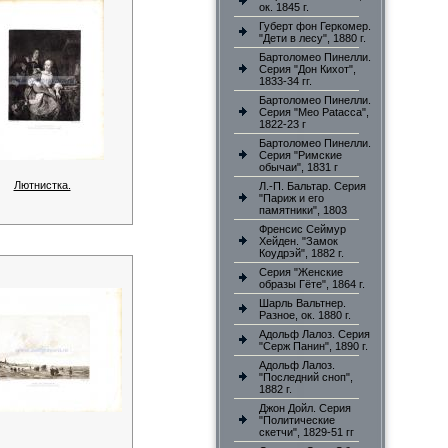
ок. 1845 г.
Губерт фон Геркомер.
"Дети в лесу", 1880 г.
Бартоломео Пинелли.
Серия "Дон Кихот",
1833-34 гг.
Бартоломео Пинелли.
Серия "Meo Patacca",
1822-23 г
Бартоломео Пинелли.
Серия "Римские
обычаи", 1831 г
Лютнистка.
Л.-П. Бальтар. Серия
"Париж и его
памятники", 1803
Френсис Сеймур
Хейден. "Замок
Коудрэй", 1882 г.
Серия "Женские
образы Гёте", 1864 г.
Шарль Вальтнер.
Разное, ок. 1880 г.
Адольф Лалоз. Серия
"Серж Панин", 1890 г.
Адольф Лалоз.
"Последний сноп",
1882 г.
Джон Дойл. Серия
"Политические
скетчи", 1829-51 гг