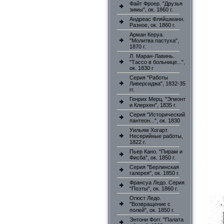
Файт Фроер. "Друзья
зимы", ок. 1860 г.
Андреас Фляйшманн.
Разное, ок. 1860 г.
Арман Керуа.
"Молитва пастуха",
1870 г.
Л. Маран-Лавинь.
"Тассо в больнице...",
ок. 1830 г
Серия "Работы
Ливерсиджа", 1832-35
гг.
Генрих Мерц. "Эгмонт
и Клерхен", 1835 г.
Серия "Исторический
пантеон...", ок. 1830
Уильям Хогарт.
Несерийные работы,
1822 г.
Пьер Кано. "Пирам и
Фисба", ок. 1850 г.
Серия "Берлинская
галерея", ок. 1850 г.
Франсуа Ледо. Серия
"Поэты", ок. 1860 г.
Огюст Ледо.
"Возвращение с
полей", ок. 1850 г.
Энтони Фогг. "Палата