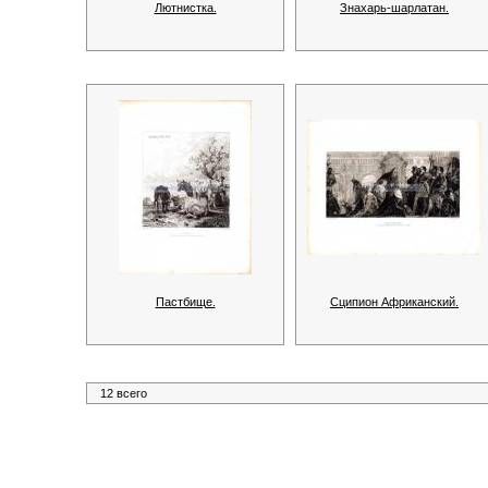
Лютнистка.
Знахарь-шарлатан.
Пастбище.
Сципион Африканский.
12 всего