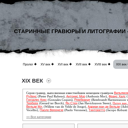
СТАРИННЫЕ ГРАВЮРЫ И ЛИТОГРАФИИ 
Пролог
XV век
XVI век
XVII век
XVIII век
XIX век
XIX ВЕК
Вильямо
Серия гравюр, выполненная известнейшим немецким гравёром
Рубенс
Антонис Мор
Франс Халс
(Pieter Paul Rubens),
(Anthonis Mor),
(
Гонзалес Кокс
Рембрандт
(Gonzales Coques),
(Rembrandt Harmenszoon v
Терборх
Ян Стен
(Gerard ter Borch),
(Jan Havickszoon Steen),
Питер ван 
Вельде Мл.
Адриан ван де Вельде
(
Willem van de Velde de Jonge),
(Adri
Паоло Веронезе
Тинторетто
Vecellio),
(Paolo Veronese),
(Jacopo Robusti 
<< Все категории