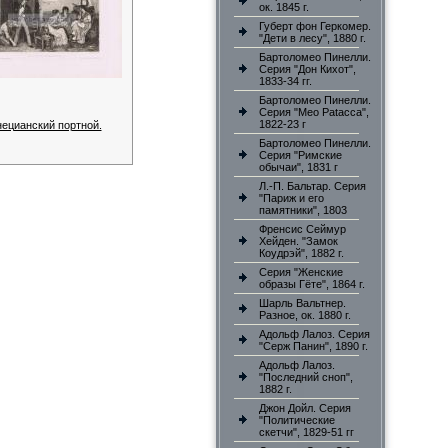
ок. 1845 г.
Губерт фон Геркомер.
"Дети в лесу", 1880 г.
Бартоломео Пинелли.
Серия "Дон Кихот",
1833-34 гг.
Бартоломео Пинелли.
Серия "Meo Patacca",
1822-23 г
ецианский портной.
Бартоломео Пинелли.
Серия "Римские
обычаи", 1831 г
Л.-П. Бальтар. Серия
"Париж и его
памятники", 1803
Френсис Сеймур
Хейден. "Замок
Коудрэй", 1882 г.
Серия "Женские
образы Гёте", 1864 г.
Шарль Вальтнер.
Разное, ок. 1880 г.
Адольф Лалоз. Серия
"Серж Панин", 1890 г.
Адольф Лалоз.
"Последний сноп",
1882 г.
Джон Дойл. Серия
"Политические
скетчи", 1829-51 гг