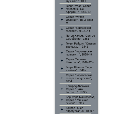
музыка", 1801 г.
Георг Буссе. Серия
"Живописные
офорты...", 1835-43
Серия "Музеи
Франции", 1803-1818
гг.
Серия "Британская
галерея", ок.1814 г.
Петер Хальм. "Святое
Семейство", 1881 г.
Генри Райэлл. "Слепая
девушка...", 1841 г.
Серия "Королевская
галерея ...", 1838-49 гг.
Серия "Героини
Шекспира", 1846-47 гг.
Генри Шентон. "Укус
взаймы", 1849 г.
Серия "Королевская
галерея искусства",
1854 г.
Танкред Абрахам.
Серия "Шато-
Гонтье...", 1872 г.
Бернхард Маннфельд.
Серия "Рейнские
земли", 1891 г
Конрад Гайер.
"Прогулка", ок. 1860 г.