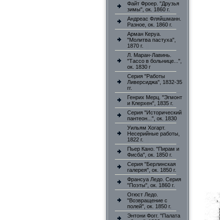
Файт Фроер. "Друзья
зимы", ок. 1860 г.
Андреас Фляйшманн.
Разное, ок. 1860 г.
Арман Керуа.
"Молитва пастуха",
1870 г.
Л. Маран-Лавинь.
"Тассо в больнице...",
ок. 1830 г
Серия "Работы
Ливерсиджа", 1832-35
гг.
Генрих Мерц. "Эгмонт
и Клерхен", 1835 г.
Серия "Исторический
пантеон...", ок. 1830
Уильям Хогарт.
Несерийные работы,
1822 г.
Пьер Кано. "Пирам и
Фисба", ок. 1850 г.
Серия "Берлинская
галерея", ок. 1850 г.
Франсуа Ледо. Серия
"Поэты", ок. 1860 г.
Огюст Ледо.
"Возвращение с
полей", ок. 1850 г.
Энтони Фогг. "Палата