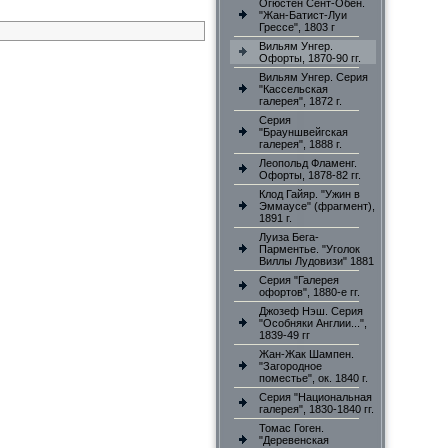
Огюстен Сент-Обен.
"Жан-Батист-Луи
Грессе", 1803 г
Вильям Унгер.
Офорты, 1870-90 гг.
Вильям Унгер. Серия
"Кассельская
галерея", 1872 г.
Серия
"Брауншвейгская
галерея", 1888 г.
Леопольд Фламенг.
Офорты, 1878-82 гг.
Клод Гайяр. "Ужин в
Эммаусе" (фрагмент),
1891 г.
Луиза Бега-
Парментье. "Уголок
Виллы Лудовизи" 1881
Серия "Галерея
офортов", 1880-е гг.
Джозеф Нэш. Серия
"Особняки Англии...",
1839-49 гг
Жан-Жак Шампен.
"Загородное
поместье", ок. 1840 г.
Серия "Национальная
галерея", 1830-1840 гг.
Томас Гоген.
"Деревенская