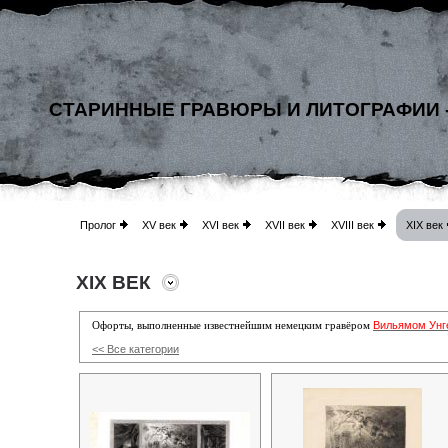
СТАРИННЫЕ ГРАВЮРЫ И ЛИТОГРАФИИ 
Пролог
XV век
XVI век
XVII век
XVIII век
XIX век
XIX ВЕК
Вильямом Унг
Офорты, выполненные известнейшим немецким гравёром
<< Все категории