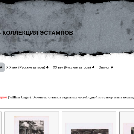
- КОЛЛЕКЦИЯ ЭСТАМПОВ
XIX век (Русские авторы)
XX век (Русские авторы)
Эпилог
ером
(William Unger)
. Экземпляр оттисков отдельных частей одной из гравюр есть
в коллек