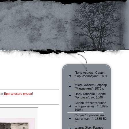
Поль Авриль. Серия
"Горнозаводчик", 1891
г.
Жюль Жозеф Лефевр.
"Магдалина", 1876 г.
Британского музея
ции
!
Поль Гаварни. Серия
"Актрисы", ок. 1840 г.
Серия "Естественная
история птиц ...", 1895-
1905 г
Серия "Королевская
картинная...", 1835-52
гг
Шарль Жак. Разное,