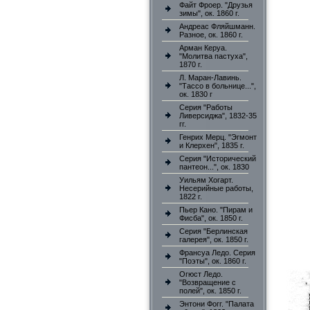
Файт Фроер. "Друзья
зимы", ок. 1860 г.
Андреас Фляйшманн.
Разное, ок. 1860 г.
Арман Керуа.
"Молитва пастуха",
1870 г.
Л. Маран-Лавинь.
"Тассо в больнице...",
ок. 1830 г
Серия "Работы
Ливерсиджа", 1832-35
гг.
Генрих Мерц. "Эгмонт
и Клерхен", 1835 г.
Серия "Исторический
пантеон...", ок. 1830
Уильям Хогарт.
Несерийные работы,
1822 г.
Пьер Кано. "Пирам и
Фисба", ок. 1850 г.
Серия "Берлинская
галерея", ок. 1850 г.
Франсуа Ледо. Серия
"Поэты", ок. 1860 г.
Огюст Ледо.
"Возвращение с
полей", ок. 1850 г.
Энтони Фогг. "Палата