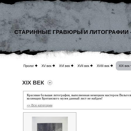
СТАРИННЫЕ ГРАВЮРЫ И ЛИТОГРАФИИ 
Пролог
XV век
XVI век
XVII век
XVIII век
XIX век
XIX ВЕК
Красивая большая литография, выполненная немецким мастером Вильгел
коллекции Британского музея данный лист не найден!
<< Все категории