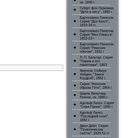
ок. 1845 г.
Губерт фон Геркомер.
"Дети в лесу", 1880 г.
Бартоломео Пинелли.
Серия "Дон Кихот",
1833-34 гг.
Бартоломео Пинелли.
Серия "Meo Patacca",
1822-23 г
Бартоломео Пинелли.
Серия "Римские
обычаи", 1831 г
Л.-П. Бальтар. Серия
"Париж и его
памятники", 1803
Френсис Сеймур
Хейден. "Замок
Коудрэй", 1882 г.
Серия "Женские
образы Гёте", 1864 г.
Шарль Вальтнер.
Разное, ок. 1880 г.
Адольф Лалоз. Серия
"Серж Панин", 1890 г.
Адольф Лалоз.
"Последний сноп",
1882 г.
Джон Дойл. Серия
"Политические
скетчи", 1829-51 гг