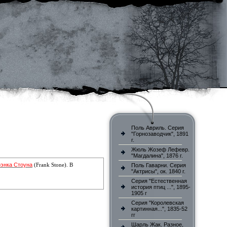
Поль Авриль. Серия
"Горнозаводчик", 1891
г.
Жюль Жозеф Лефевр.
"Магдалина", 1876 г.
энка Стоуна
(Frank Stone).
В
Поль Гаварни. Серия
"Актрисы", ок. 1840 г.
Серия "Естественная
история птиц ...", 1895-
1905 г
Серия "Королевская
картинная...", 1835-52
гг
Шарль Жак. Разное,