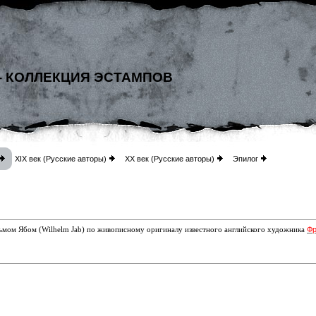
- КОЛЛЕКЦИЯ ЭСТАМПОВ
XIX век (Русские авторы)
XX век (Русские авторы)
Эпилог
Фр
ьмом Ябом (Wilhelm Jab) по живописному оригиналу известного английского художника