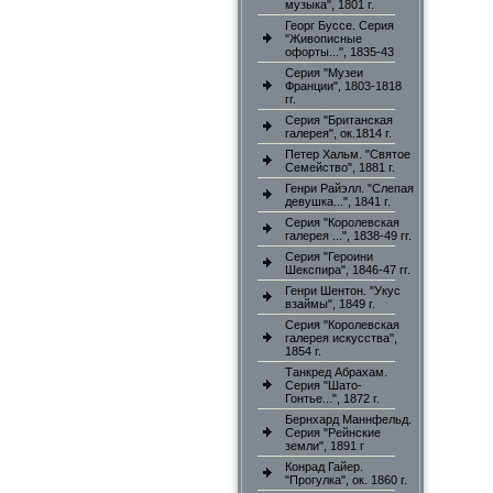
музыка", 1801 г.
Георг Буссе. Серия
"Живописные
офорты...", 1835-43
Серия "Музеи
Франции", 1803-1818
гг.
Серия "Британская
галерея", ок.1814 г.
Петер Хальм. "Святое
Семейство", 1881 г.
Генри Райэлл. "Слепая
девушка...", 1841 г.
Серия "Королевская
галерея ...", 1838-49 гг.
Серия "Героини
Шекспира", 1846-47 гг.
Генри Шентон. "Укус
взаймы", 1849 г.
Серия "Королевская
галерея искусства",
1854 г.
Танкред Абрахам.
Серия "Шато-
Гонтье...", 1872 г.
Бернхард Маннфельд.
Серия "Рейнские
земли", 1891 г
Конрад Гайер.
"Прогулка", ок. 1860 г.