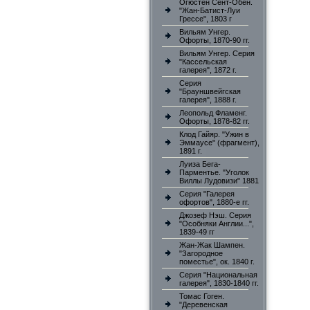
Огюстен Сент-Обен.
"Жан-Батист-Луи
Грессе", 1803 г
Вильям Унгер.
Офорты, 1870-90 гг.
Вильям Унгер. Серия
"Кассельская
галерея", 1872 г.
Серия
"Брауншвейгская
галерея", 1888 г.
Леопольд Фламенг.
Офорты, 1878-82 гг.
Клод Гайяр. "Ужин в
Эммаусе" (фрагмент),
1891 г.
Луиза Бега-
Парментье. "Уголок
Виллы Лудовизи" 1881
Серия "Галерея
офортов", 1880-е гг.
Джозеф Нэш. Серия
"Особняки Англии...",
1839-49 гг
Жан-Жак Шампен.
"Загородное
поместье", ок. 1840 г.
Серия "Национальная
галерея", 1830-1840 гг.
Томас Гоген.
"Деревенская