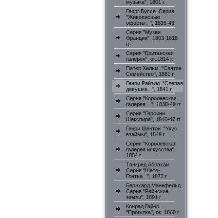
музыка", 1801 г.
Георг Буссе. Серия
"Живописные
офорты...", 1835-43
Серия "Музеи
Франции", 1803-1818
гг.
Серия "Британская
галерея", ок.1814 г.
Петер Хальм. "Святое
Семейство", 1881 г.
Генри Райэлл. "Слепая
девушка...", 1841 г.
Серия "Королевская
галерея ...", 1838-49 гг.
Серия "Героини
Шекспира", 1846-47 гг.
Генри Шентон. "Укус
взаймы", 1849 г.
Серия "Королевская
галерея искусства",
1854 г.
Танкред Абрахам.
Серия "Шато-
Гонтье...", 1872 г.
Бернхард Маннфельд.
Серия "Рейнские
земли", 1891 г
Конрад Гайер.
"Прогулка", ок. 1860 г.