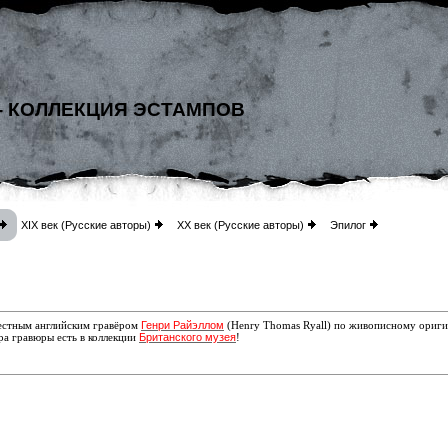
- КОЛЛЕКЦИЯ ЭСТАМПОВ
XIX век (Русские авторы)
XX век (Русские авторы)
Эпилог
Генри Райэллом
вестным английским гравёром
(Henry Thomas Ryall) по живописному ориги
Британского музея
яра гравюры есть
в коллекции
!