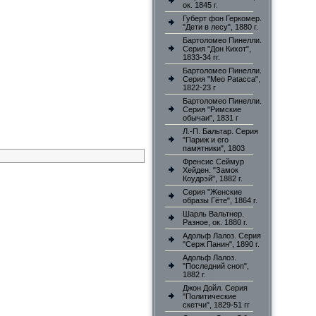
ок. 1845 г.
Губерт фон Геркомер.
"Дети в лесу", 1880 г.
Бартоломео Пинелли.
Серия "Дон Кихот",
1833-34 гг.
Бартоломео Пинелли.
Серия "Meo Patacca",
1822-23 г
Бартоломео Пинелли.
Серия "Римские
обычаи", 1831 г
Л.-П. Бальтар. Серия
"Париж и его
памятники", 1803
Френсис Сеймур
Хейден. "Замок
Коудрэй", 1882 г.
Серия "Женские
образы Гёте", 1864 г.
Шарль Вальтнер.
Разное, ок. 1880 г.
Адольф Лалоз. Серия
"Серж Панин", 1890 г.
Адольф Лалоз.
"Последний сноп",
1882 г.
Джон Дойл. Серия
"Политические
скетчи", 1829-51 гг