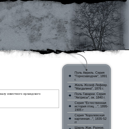
Поль Авриль. Серия
"Горнозаводчик", 1891
г.
Жюль Жозеф Лефевр.
"Магдалина", 1876 г.
налу известного ирландского
Поль Гаварни. Серия
"Актрисы", ок. 1840 г.
Серия "Естественная
история птиц ...", 1895-
1905 г
Серия "Королевская
картинная...", 1835-52
гг
Шарль Жак. Разное,