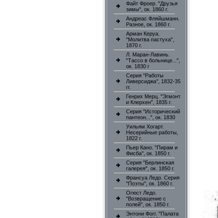
Файт Фроер. "Друзья
зимы", ок. 1860 г.
Андреас Фляйшманн.
Разное, ок. 1860 г.
Арман Керуа.
"Молитва пастуха",
1870 г.
Л. Маран-Лавинь.
"Тассо в больнице...",
ок. 1830 г
Серия "Работы
Ливерсиджа", 1832-35
гг.
Генрих Мерц. "Эгмонт
и Клерхен", 1835 г.
Серия "Исторический
пантеон...", ок. 1830
Уильям Хогарт.
Несерийные работы,
1822 г.
Пьер Кано. "Пирам и
Фисба", ок. 1850 г.
Серия "Берлинская
галерея", ок. 1850 г.
Франсуа Ледо. Серия
"Поэты", ок. 1860 г.
Огюст Ледо.
"Возвращение с
полей", ок. 1850 г.
Энтони Фогг. "Палата