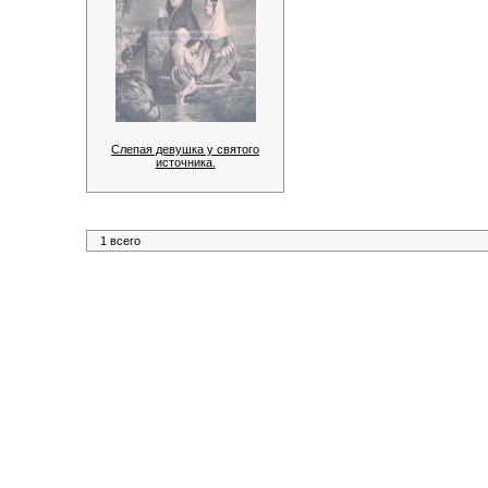
Слепая девушка у святого
источника.
1 всего