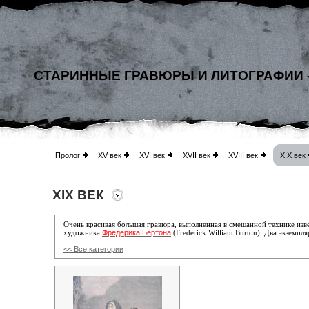
СТАРИННЫЕ ГРАВЮРЫ И ЛИТОГРАФИИ 
Пролог
XV век
XVI век
XVII век
XVIII век
XIX век
XIX ВЕК
Очень красивая большая гравюра, выполненная в смешанной технике из
Фредерика Бёртона
художника
(Frederick William Burton)
. Два экземпл
<< Все категории