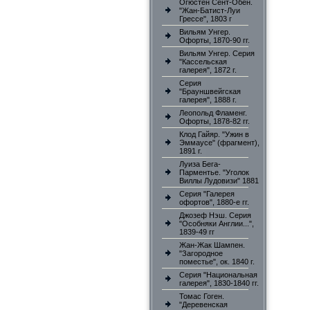
Огюстен Сент-Обен.
"Жан-Батист-Луи
Грессе", 1803 г
Вильям Унгер.
Офорты, 1870-90 гг.
Вильям Унгер. Серия
"Кассельская
галерея", 1872 г.
Серия
"Брауншвейгская
галерея", 1888 г.
Леопольд Фламенг.
Офорты, 1878-82 гг.
Клод Гайяр. "Ужин в
Эммаусе" (фрагмент),
1891 г.
Луиза Бега-
Парментье. "Уголок
Виллы Лудовизи" 1881
Серия "Галерея
офортов", 1880-е гг.
Джозеф Нэш. Серия
"Особняки Англии...",
1839-49 гг
Жан-Жак Шампен.
"Загородное
поместье", ок. 1840 г.
Серия "Национальная
галерея", 1830-1840 гг.
Томас Гоген.
"Деревенская