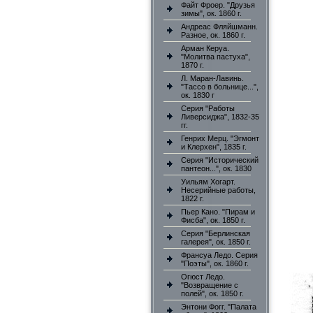
Файт Фроер. "Друзья
зимы", ок. 1860 г.
Андреас Фляйшманн.
Разное, ок. 1860 г.
Арман Керуа.
"Молитва пастуха",
1870 г.
Л. Маран-Лавинь.
"Тассо в больнице...",
ок. 1830 г
Серия "Работы
Ливерсиджа", 1832-35
гг.
Генрих Мерц. "Эгмонт
и Клерхен", 1835 г.
Серия "Исторический
пантеон...", ок. 1830
Уильям Хогарт.
Несерийные работы,
1822 г.
Пьер Кано. "Пирам и
Фисба", ок. 1850 г.
Серия "Берлинская
галерея", ок. 1850 г.
Франсуа Ледо. Серия
"Поэты", ок. 1860 г.
Огюст Ледо.
"Возвращение с
полей", ок. 1850 г.
Энтони Фогг. "Палата