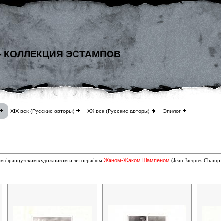
- КОЛЛЕКЦИЯ ЭСТАМПОВ
XIX век (Русские авторы)
XX век (Русские авторы)
Эпилог
Жаном-Жаком Шампеном
ным французским художником и литографом
(Jean-Jacques Champi