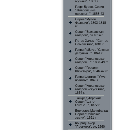
музыка", 1801 г.
Георг Буссе. Серия
"Живописные
офорты...", 1835-43
Серия "Музеи
Франции", 1803-1818
гг.
Серия "Британская
галерея", ок.1814 г.
Петер Хальм. "Святое
Семейство", 1881 г.
Генри Райэлл. "Слепая
девушка...", 1841 г.
Серия "Королевская
галерея ...", 1838-49 гг.
Серия "Героини
Шекспира", 1846-47 гг.
Генри Шентон. "Укус
взаймы", 1849 г.
Серия "Королевская
галерея искусства",
1854 г.
Танкред Абрахам.
Серия "Шато-
Гонтье...", 1872 г.
Бернхард Маннфельд.
Серия "Рейнские
земли", 1891 г
Конрад Гайер.
"Прогулка", ок. 1860 г.