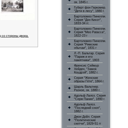
ок. 1845 г.
Губерт фон Геркомер.
"Дети в лесу", 1880 г.
Бартоломео Пинелли.
Серия "Дон Кихот",
1833-34 гг.
Бартоломео Пинелли.
Серия "Meo Patacca",
1822-23 г
д со стороны двора.
Бартоломео Пинелли.
Серия "Римские
обычаи", 1831 г
Л.-П. Бальтар. Серия
"Париж и его
памятники", 1803
Френсис Сеймур
Хейден. "Замок
Коудрэй", 1882 г.
Серия "Женские
образы Гёте", 1864 г.
Шарль Вальтнер.
Разное, ок. 1880 г.
Адольф Лалоз. Серия
"Серж Панин", 1890 г.
Адольф Лалоз.
"Последний сноп",
1882 г.
Джон Дойл. Серия
"Политические
скетчи", 1829-51 гг