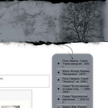
Поль Авриль. Серия
"Горнозаводчик", 1891
г.
Жюль Жозеф Лефевр.
"Магдалина", 1876 г.
n).
Поль Гаварни. Серия
"Актрисы", ок. 1840 г.
Серия "Естественная
история птиц ...", 1895-
1905 г
Серия "Королевская
картинная...", 1835-52
гг
Шарль Жак. Разное,