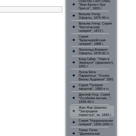
Огюстен Сент-Обен.
"Жан-Батист-Луи
Грессе", 1803 г
Вильям Унгер.
Офорты, 1870-90 гг.
Вильям Унгер. Серия
"Кассельская
галерея", 1872 г.
Серия
"Брауншвейгская
галерея", 1888 г.
Леопольд Фламенг.
Офорты, 1878-82 гг.
Клод Гайяр. "Ужин в
Эммаусе" (фрагмент),
1891 г.
Луиза Бега-
Парментье. "Уголок
Виллы Лудовизи" 1881
Серия "Галерея
офортов", 1880-е гг.
Джозеф Нэш. Серия
"Особняки Англии...",
1839-49 гг
Жан-Жак Шампен.
"Загородное
поместье", ок. 1840 г.
Серия "Национальная
галерея", 1830-1840 гг.
Томас Гоген.
"Деревенская