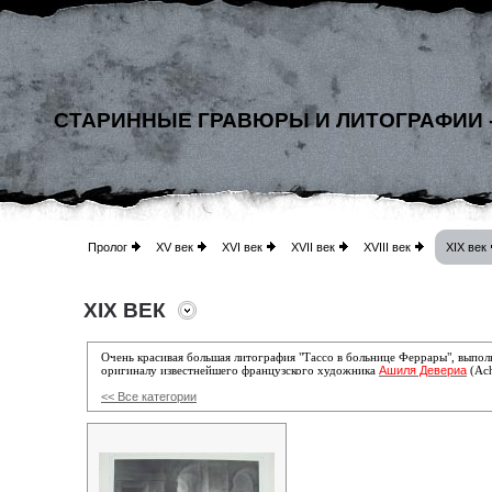
СТАРИННЫЕ ГРАВЮРЫ И ЛИТОГРАФИИ 
Пролог
XV век
XVI век
XVII век
XVIII век
XIX век
XIX ВЕК
Очень красивая большая литография "Тассо в больнице Феррары", вып
Ашиля Девериа
оригиналу известнейшего французского художника
(Ach
<< Все категории