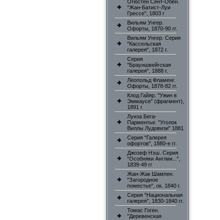
Огюстен Сент-Обен.
"Жан-Батист-Луи
Грессе", 1803 г
Вильям Унгер.
Офорты, 1870-90 гг.
Вильям Унгер. Серия
"Кассельская
галерея", 1872 г.
Серия
"Брауншвейгская
галерея", 1888 г.
Леопольд Фламенг.
Офорты, 1878-82 гг.
Клод Гайяр. "Ужин в
Эммаусе" (фрагмент),
1891 г.
Луиза Бега-
Парментье. "Уголок
Виллы Лудовизи" 1881
Серия "Галерея
офортов", 1880-е гг.
Джозеф Нэш. Серия
"Особняки Англии...",
1839-49 гг
Жан-Жак Шампен.
"Загородное
поместье", ок. 1840 г.
Серия "Национальная
галерея", 1830-1840 гг.
Томас Гоген.
"Деревенская