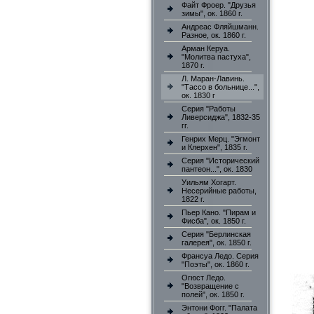
Файт Фроер. "Друзья
зимы", ок. 1860 г.
Андреас Фляйшманн.
Разное, ок. 1860 г.
Арман Керуа.
"Молитва пастуха",
1870 г.
Л. Маран-Лавинь.
"Тассо в больнице...",
ок. 1830 г
Серия "Работы
Ливерсиджа", 1832-35
гг.
Генрих Мерц. "Эгмонт
и Клерхен", 1835 г.
Серия "Исторический
пантеон...", ок. 1830
Уильям Хогарт.
Несерийные работы,
1822 г.
Пьер Кано. "Пирам и
Фисба", ок. 1850 г.
Серия "Берлинская
галерея", ок. 1850 г.
Франсуа Ледо. Серия
"Поэты", ок. 1860 г.
Огюст Ледо.
"Возвращение с
полей", ок. 1850 г.
Энтони Фогг. "Палата