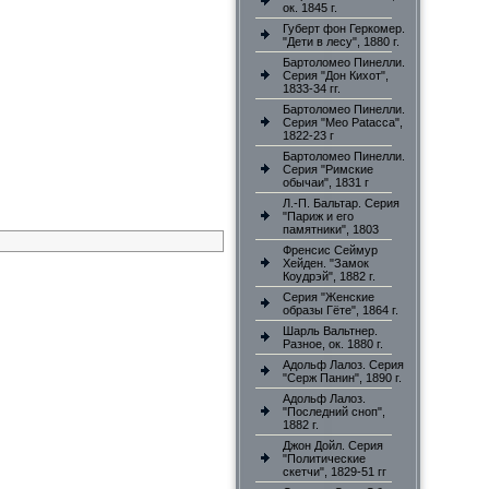
ок. 1845 г.
Губерт фон Геркомер.
"Дети в лесу", 1880 г.
Бартоломео Пинелли.
Серия "Дон Кихот",
1833-34 гг.
Бартоломео Пинелли.
Серия "Meo Patacca",
1822-23 г
Бартоломео Пинелли.
Серия "Римские
обычаи", 1831 г
Л.-П. Бальтар. Серия
"Париж и его
памятники", 1803
Френсис Сеймур
Хейден. "Замок
Коудрэй", 1882 г.
Серия "Женские
образы Гёте", 1864 г.
Шарль Вальтнер.
Разное, ок. 1880 г.
Адольф Лалоз. Серия
"Серж Панин", 1890 г.
Адольф Лалоз.
"Последний сноп",
1882 г.
Джон Дойл. Серия
"Политические
скетчи", 1829-51 гг