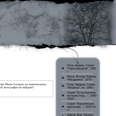
Поль Авриль. Серия
"Горнозаводчик", 1891
г.
Жюль Жозеф Лефевр.
"Магдалина", 1876 г.
islas Marin-Lavigne) по живописному
Поль Гаварни. Серия
й литографии не найдено!
"Актрисы", ок. 1840 г.
Серия "Естественная
история птиц ...", 1895-
1905 г
Серия "Королевская
картинная...", 1835-52
гг
Шарль Жак. Разное,