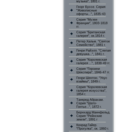
музыка", 1801 г.
Георг Буссе. Серия
"Живописные
офорты...", 1835-43
Серия "Музеи
Франции", 1803-1818
гг.
Серия "Британская
галерея", ок.1814 г.
Петер Хальм. "Святое
Семейство", 1881 г.
Генри Райэлл. "Слепая
девушка...", 1841 г.
Серия "Королевская
галерея ...", 1838-49 гг.
Серия "Героини
Шекспира", 1846-47 гг.
Генри Шентон. "Укус
взаймы", 1849 г.
Серия "Королевская
галерея искусства",
1854 г.
Танкред Абрахам.
Серия "Шато-
Гонтье...", 1872 г.
Бернхард Маннфельд.
Серия "Рейнские
земли", 1891 г
Конрад Гайер.
"Прогулка", ок. 1860 г.