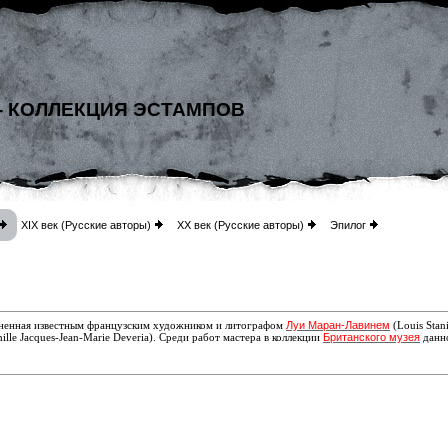
- КОЛЛЕКЦИЯ ЭСТАМПОВ
XIX век (Русские авторы)
XX век (Русские авторы)
Эпилог
Луи Маран-Лавинем
олненная известным французским художником и литографом
(Louis Stan
Британского музея
ille Jacques-Jean-Marie Deveria)
. Среди
работ мастера в коллекции
данно