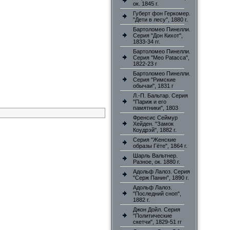
ок. 1845 г.
Губерт фон Геркомер.
"Дети в лесу", 1880 г.
Бартоломео Пинелли.
Серия "Дон Кихот",
1833-34 гг.
Бартоломео Пинелли.
Серия "Meo Patacca",
1822-23 г
Бартоломео Пинелли.
Серия "Римские
обычаи", 1831 г
Л.-П. Бальтар. Серия
"Париж и его
памятники", 1803
Френсис Сеймур
Хейден. "Замок
Коудрэй", 1882 г.
Серия "Женские
образы Гёте", 1864 г.
Шарль Вальтнер.
Разное, ок. 1880 г.
Адольф Лалоз. Серия
"Серж Панин", 1890 г.
Адольф Лалоз.
"Последний сноп",
1882 г.
Джон Дойл. Серия
"Политические
скетчи", 1829-51 гг