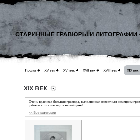
СТАРИННЫЕ ГРАВЮРЫ И ЛИТОГРАФИИ 
Пролог
XV век
XVI век
XVII век
XVIII век
XIX век
XIX ВЕК
Очень красивая большая гравюра, выполненная известным немецким гр
работы этоих мастеров не найдены!
<< Все категории