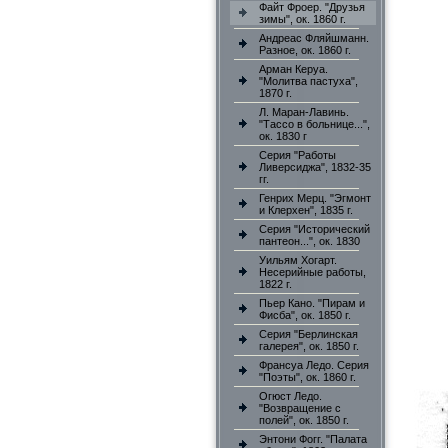
Файт Фроер. "Друзья
зимы", ок. 1860 г.
Андреас Фляйшманн.
Разное, ок. 1860 г.
Арман Керуа.
"Молитва пастуха",
1870 г.
Л. Маран-Лавинь.
"Тассо в больнице...",
ок. 1830 г
Серия "Работы
Ливерсиджа", 1832-35
гг.
Генрих Мерц. "Эгмонт
и Клерхен", 1835 г.
Серия "Исторический
пантеон...", ок. 1830
Уильям Хогарт.
Несерийные работы,
1822 г.
Пьер Кано. "Пирам и
Фисба", ок. 1850 г.
Серия "Берлинская
галерея", ок. 1850 г.
Франсуа Ледо. Серия
"Поэты", ок. 1860 г.
Огюст Ледо.
"Возвращение с
полей", ок. 1850 г.
Энтони Фогг. "Палата