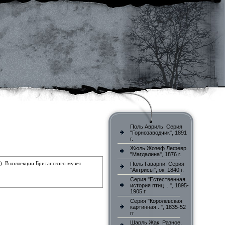
Поль Авриль. Серия
"Горнозаводчик", 1891
г.
Жюль Жозеф Лефевр.
"Магдалина", 1876 г.
)
. В
коллекции Британского музея
Поль Гаварни. Серия
"Актрисы", ок. 1840 г.
Серия "Естественная
история птиц ...", 1895-
1905 г
Серия "Королевская
картинная...", 1835-52
гг
Шарль Жак. Разное,