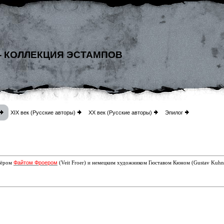
- КОЛЛЕКЦИЯ ЭСТАМПОВ
XIX век (Русские авторы)
XX век (Русские авторы)
Эпилог
Файтом Фроером
авёром
(Veit Froer) и немецким художником Гюставом Кюном (Gustav Kuhn