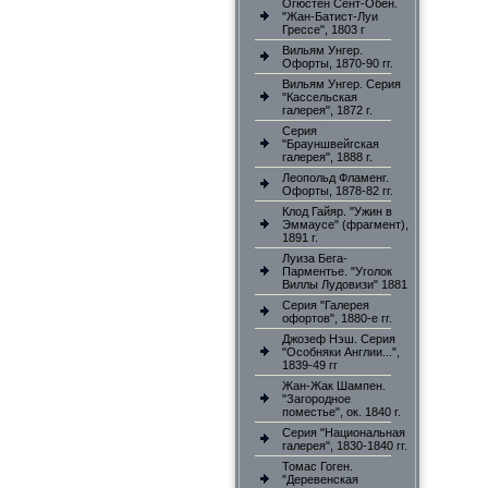
Огюстен Сент-Обен.
"Жан-Батист-Луи
Грессе", 1803 г
Вильям Унгер.
Офорты, 1870-90 гг.
Вильям Унгер. Серия
"Кассельская
галерея", 1872 г.
Серия
"Брауншвейгская
галерея", 1888 г.
Леопольд Фламенг.
Офорты, 1878-82 гг.
Клод Гайяр. "Ужин в
Эммаусе" (фрагмент),
1891 г.
Луиза Бега-
Парментье. "Уголок
Виллы Лудовизи" 1881
Серия "Галерея
офортов", 1880-е гг.
Джозеф Нэш. Серия
"Особняки Англии...",
1839-49 гг
Жан-Жак Шампен.
"Загородное
поместье", ок. 1840 г.
Серия "Национальная
галерея", 1830-1840 гг.
Томас Гоген.
"Деревенская