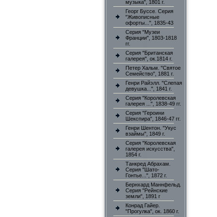
музыка", 1801 г.
Георг Буссе. Серия
"Живописные
офорты...", 1835-43
Серия "Музеи
Франции", 1803-1818
гг.
Серия "Британская
галерея", ок.1814 г.
Петер Хальм. "Святое
Семейство", 1881 г.
Генри Райэлл. "Слепая
девушка...", 1841 г.
Серия "Королевская
галерея ...", 1838-49 гг.
Серия "Героини
Шекспира", 1846-47 гг.
Генри Шентон. "Укус
взаймы", 1849 г.
Серия "Королевская
галерея искусства",
1854 г.
Танкред Абрахам.
Серия "Шато-
Гонтье...", 1872 г.
Бернхард Маннфельд.
Серия "Рейнские
земли", 1891 г
Конрад Гайер.
"Прогулка", ок. 1860 г.