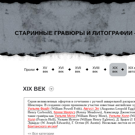
СТАРИННЫЕ ГРАВЮРЫ И ЛИТОГРАФИИ 
XV
XVI
XVII
XVIII
XIX
XIX 
Пролог
век
век
век
век
век
авт
XIX ВЕК
Серия великолепных офортов в сочетании с ручной акварельной раскра
Шекспира. В создании серии принимали участие известные английские х
Уильям Фрайт
Август Эгг
(William Powell Frith),
(Augustus Leopold Egg
Кенни Мидоуз
Henry Corbould),
(Kenny Meadows), Александр Джонстон (
Уильям Моти
Уильям Холл
такие гравёры как
(William Henry Mote),
(Wi
Холл
(Francis Holl),
Уильям Иглтон (William Henry Egleton), Д. Браун (J. Br
Эдвардс (W. Joseph Edwards), Г. Остин (H. Austin). Несколько листов из э
Британского музея
!
<< Все категории