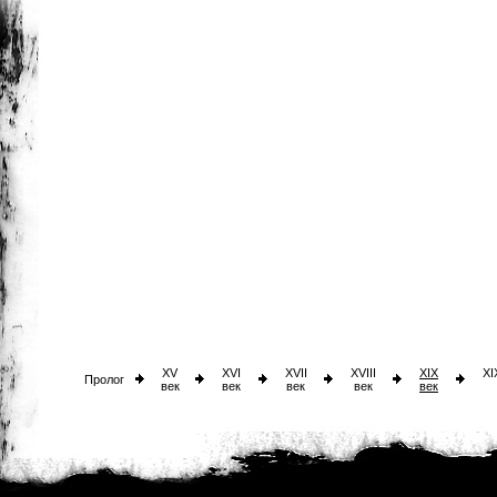
XV
XVI
XVII
XVIII
XIX
XI
Пролог
век
век
век
век
век