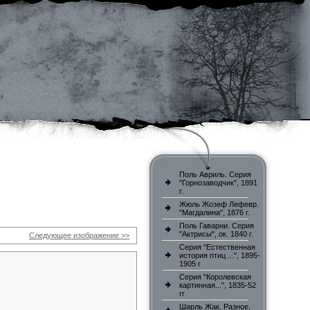
Поль Авриль. Серия
"Горнозаводчик", 1891
г.
Жюль Жозеф Лефевр.
"Магдалина", 1876 г.
Поль Гаварни. Серия
"Актрисы", ок. 1840 г.
Следующее изображение >>
Серия "Естественная
история птиц ...", 1895-
1905 г
Серия "Королевская
картинная...", 1835-52
гг
Шарль Жак. Разное,