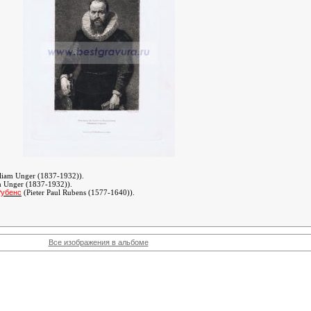
liam Unger (1837-1932))
.
m Unger (1837-1932))
.
Рубенс
(Pieter Paul Rubens (1577-1640))
.
Все изображения в альбоме