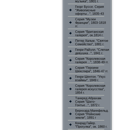
музыка", 1801 г.
Георг Буссе. Серия
"Живописные
офорты...", 1835-43
Серия "Музеи
Франции", 1803-1818
гг.
Серия "Британская
галерея", ок.1814 г.
Петер Хальм. "Святое
Семейство", 1881 г.
Генри Райэлл. "Слепая
девушка...", 1841 г.
Серия "Королевская
галерея ...", 1838-49 гг.
Серия "Героини
Шекспира", 1846-47 гг.
Генри Шентон. "Укус
взаймы", 1849 г.
Серия "Королевская
галерея искусства",
1854 г.
Танкред Абрахам.
Серия "Шато-
Гонтье...", 1872 г.
Бернхард Маннфельд.
Серия "Рейнские
земли", 1891 г
Конрад Гайер.
"Прогулка", ок. 1860 г.