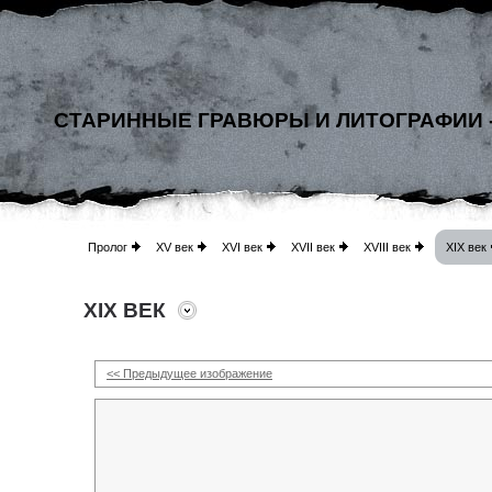
СТАРИННЫЕ ГРАВЮРЫ И ЛИТОГРАФИИ 
Пролог
XV век
XVI век
XVII век
XVIII век
XIX век
XIX ВЕК
<< Предыдущее изображение