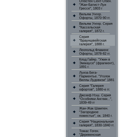
Огюстен Сент-Обен.
"Жан-Батист-Луи
Грессе", 1803 г
Вильям Унгер.
Офорты, 1870-90 гг.
Вильям Унгер. Серия
"Кассельская
галерея", 1872 г.
Серия
"Брауншвейгская
галерея", 1888 г.
Леопольд Фламенг.
Офорты, 1878-82 гг.
Клод Гайяр. "Ужин в
Эммаусе" (фрагмент),
1891 г.
Луиза Бега-
Парментье. "Уголок
Виллы Лудовизи" 1881
Серия "Галерея
офортов", 1880-е гг.
Джозеф Нэш. Серия
"Особняки Англии...",
1839-49 гг
Жан-Жак Шампен.
"Загородное
поместье", ок. 1840 г.
Серия "Национальная
галерея", 1830-1840 гг.
Томас Гоген.
"Деревенская