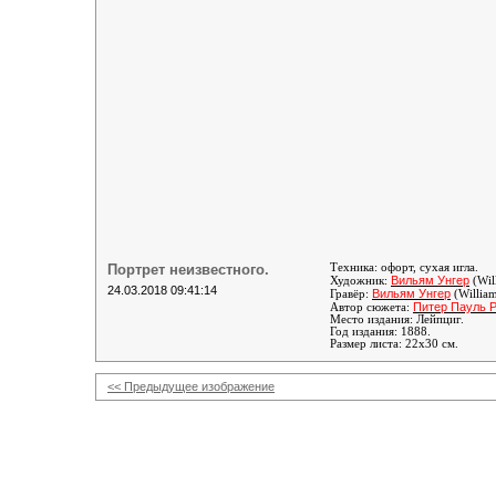
Портрет неизвестного.
Техника: офорт, сухая игла.
Вильям Унгер
Художник:
(Wil
24.03.2018 09:41:14
Вильям Унгер
Гравёр:
(Willia
Питер Пауль 
Автор сюжета:
Место издания: Лейпциг.
Год издания: 1888.
Размер листа: 22х30 см.
<< Предыдущее изображение