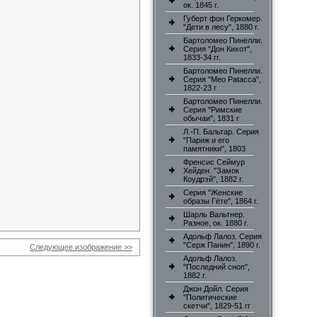
ок. 1845 г.
Губерт фон Геркомер.
"Дети в лесу", 1880 г.
Бартоломео Пинелли.
Серия "Дон Кихот",
1833-34 гг.
Бартоломео Пинелли.
Серия "Meo Patacca",
1822-23 г
Бартоломео Пинелли.
Серия "Римские
обычаи", 1831 г
Л.-П. Бальтар. Серия
"Париж и его
памятники", 1803
Френсис Сеймур
Хейден. "Замок
Коудрэй", 1882 г.
Серия "Женские
образы Гёте", 1864 г.
Шарль Вальтнер.
Разное, ок. 1880 г.
Адольф Лалоз. Серия
"Серж Панин", 1890 г.
Следующее изображение >>
Адольф Лалоз.
"Последний сноп",
1882 г.
Джон Дойл. Серия
"Политические
скетчи", 1829-51 гг