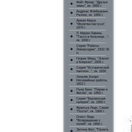
Файт Фроер. "Друзья
зимы", ок. 1860 г.
Андреас Фляйшманн.
Разное, ок. 1860 г.
Арман Керуа.
"Молитва пастуха",
1870 г.
Л. Маран-Лавинь.
"Тассо в больнице...",
ок. 1830 г
Серия "Работы
Ливерсиджа", 1832-35
гг.
Генрих Мерц. "Эгмонт
и Клерхен", 1835 г.
Серия "Исторический
пантеон...", ок. 1830
Уильям Хогарт.
Несерийные работы,
1822 г.
Пьер Кано. "Пирам и
Фисба", ок. 1850 г.
Серия "Берлинская
галерея", ок. 1850 г.
Франсуа Ледо. Серия
"Поэты", ок. 1860 г.
Огюст Ледо.
"Возвращение с
полей", ок. 1850 г.
Энтони Фогг. "Палата