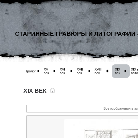
СТАРИННЫЕ ГРАВЮРЫ И ЛИТОГРАФИИ 
XV
XVI
XVII
XVIII
XIX
XIX 
Пролог
век
век
век
век
век
авт
XIX ВЕК
Все изображения в а