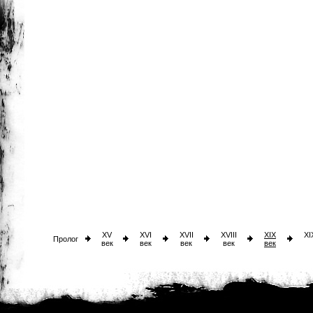
XV
XVI
XVII
XVIII
XIX
XI
Пролог
век
век
век
век
век