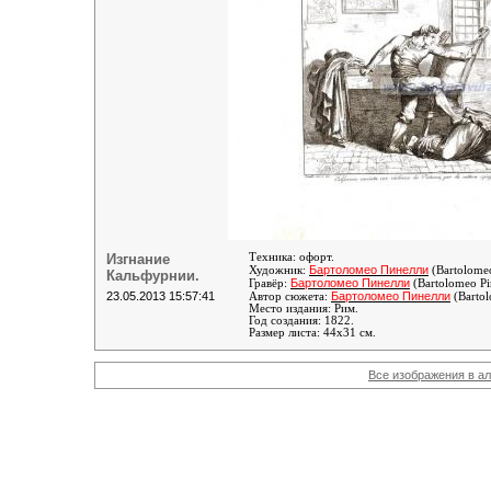
Изгнание
Техника: офорт.
Бартоломео Пинелли
Художник:
(Bartolomeo
Кальфурнии.
Бартоломео Пинелли
Гравёр:
(Bartolomeo Pi
23.05.2013 15:57:41
Бартоломео Пинелли
Автор сюжета:
(Bartol
Место издания: Рим.
Год создания: 1822.
Размер листа: 44х31 см.
Все изображения в а