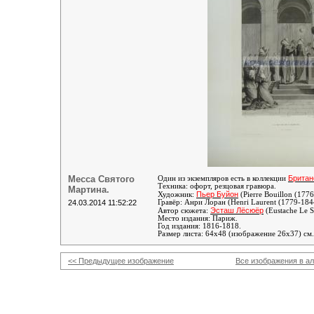
Месса Святого
Британ
Один из экземпляров есть в коллекции
Техника: офорт, резцовая гравюра.
Мартина.
Пьер Буйон
Художник:
(Pierre Bouillon (177
24.03.2014 11:52:22
Гравёр:
Анри Лоран (Henri Laurent (1779-184
Эсташ Лёсюёр
Автор сюжета:
(Eustache Le 
Место издания: Париж.
Год издания: 1816-1818.
Размер листа: 64х48 (изображение 26х37) см.
<< Предыдущее изображение
Все изображения в а