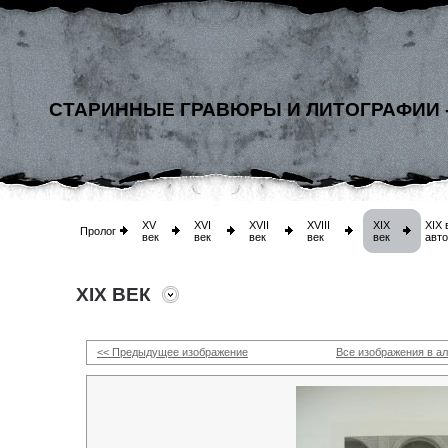
СТАРИННЫЕ ГРАВЮРЫ И ЛИТОГРАФИИ 
XV
XVI
XVII
XVIII
XIX
XIX 
Пролог
век
век
век
век
век
авт
XIX ВЕК
<< Предыдущее изображение
Все изображения в а