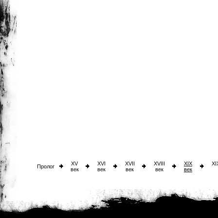
XV
XVI
XVII
XVIII
XIX
XI
Пролог
век
век
век
век
век