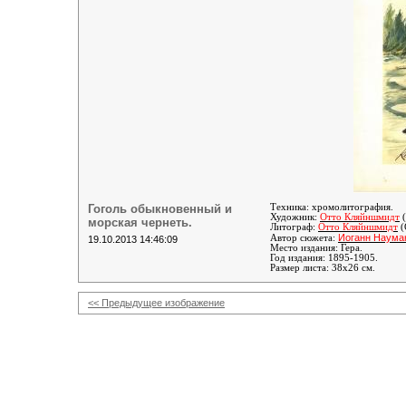
Гоголь обыкновенный и
Техника: хромолитография.
Художник:
Отто Кляйншмидт
(
морская чернеть.
Литограф
:
Отто Кляйншмидт
(
Иоганн Наума
Автор сюжета:
19.10.2013 14:46:09
Место издания: Гера.
Год издания: 1895-1905.
Размер листа: 38х26 см.
<< Предыдущее изображение