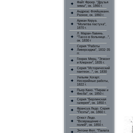
Файт Фроер. "Друзья
зимы", ок. 1860 г.
Андреас Фляйшманн.
Разное, ок. 1860 г.
Арман Керуа.
"Молитва пастуха",
1870 г.
Л. Маран-Лавинь.
"Тассо в больнице...",
ок. 1830 г
Серия "Работы
Ливерсиджа", 1832-35
гг.
Генрих Мерц. "Эгмонт
и Клерхен", 1835 г.
Серия "Исторический
пантеон...", ок. 1830
Уильям Хогарт.
Несерийные работы,
1822 г.
Пьер Кано. "Пирам и
Фисба", ок. 1850 г.
Серия "Берлинская
галерея", ок. 1850 г.
Франсуа Ледо. Серия
"Поэты", ок. 1860 г.
Огюст Ледо.
"Возвращение с
полей", ок. 1850 г.
Энтони Фогг. "Палата