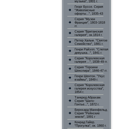
музыка", 1801 г.
Георг Буссе. Серия
"Живописные
офорты...", 1835-43
Серия "Музеи
Франции", 1803-1818
гг.
Серия "Британская
галерея", ок.1814 г.
Петер Хальм. "Святое
Семейство", 1881 г.
Генри Райэлл. "Слепая
девушка...", 1841 г.
Серия "Королевская
галерея ...", 1838-49 гг.
Серия "Героини
Шекспира", 1846-47 гг.
Генри Шентон. "Укус
взаймы", 1849 г.
Серия "Королевская
галерея искусства",
1854 г.
Танкред Абрахам.
Серия "Шато-
Гонтье...", 1872 г.
Бернхард Маннфельд.
Серия "Рейнские
земли", 1891 г
Конрад Гайер.
"Прогулка", ок. 1860 г.