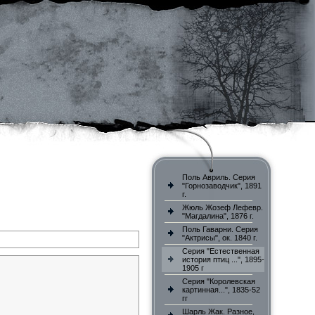
Поль Авриль. Серия
"Горнозаводчик", 1891
г.
Жюль Жозеф Лефевр.
"Магдалина", 1876 г.
Поль Гаварни. Серия
"Актрисы", ок. 1840 г.
Серия "Естественная
история птиц ...", 1895-
1905 г
Серия "Королевская
картинная...", 1835-52
гг
Шарль Жак. Разное,