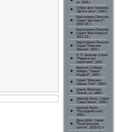
ок. 1845 г.
Губерт фон Геркомер.
"Дети в лесу", 1880 г.
Бартоломео Пинелли.
Серия "Дон Кихот",
1833-34 гг.
Бартоломео Пинелли.
Серия "Meo Patacca",
1822-23 г
Бартоломео Пинелли.
Серия "Римские
обычаи", 1831 г
Л.-П. Бальтар. Серия
"Париж и его
памятники", 1803
Френсис Сеймур
Хейден. "Замок
Коудрэй", 1882 г.
Серия "Женские
образы Гёте", 1864 г.
Шарль Вальтнер.
Разное, ок. 1880 г.
Адольф Лалоз. Серия
"Серж Панин", 1890 г.
Адольф Лалоз.
"Последний сноп",
1882 г.
Джон Дойл. Серия
"Политические
скетчи", 1829-51 гг