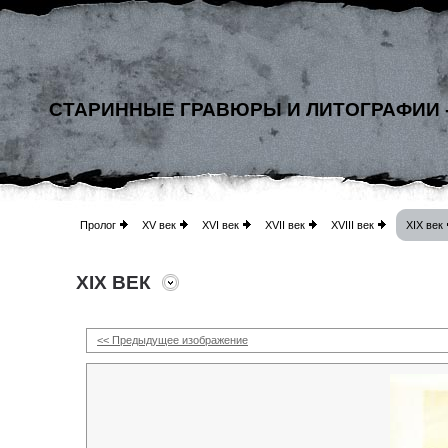
СТАРИННЫЕ ГРАВЮРЫ И ЛИТОГРАФИИ 
Пролог
XV век
XVI век
XVII век
XVIII век
XIX век
XIX ВЕК
<< Предыдущее изображение