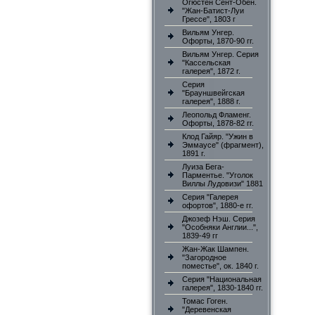
Огюстен Сент-Обен.
"Жан-Батист-Луи
Грессе", 1803 г
Вильям Унгер.
Офорты, 1870-90 гг.
Вильям Унгер. Серия
"Кассельская
галерея", 1872 г.
Серия
"Брауншвейгская
галерея", 1888 г.
Леопольд Фламенг.
Офорты, 1878-82 гг.
Клод Гайяр. "Ужин в
Эммаусе" (фрагмент),
1891 г.
Луиза Бега-
Парментье. "Уголок
Виллы Лудовизи" 1881
Серия "Галерея
офортов", 1880-е гг.
Джозеф Нэш. Серия
"Особняки Англии...",
1839-49 гг
Жан-Жак Шампен.
"Загородное
поместье", ок. 1840 г.
Серия "Национальная
галерея", 1830-1840 гг.
Томас Гоген.
"Деревенская