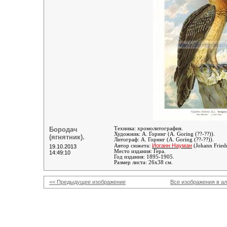
Бородач
Техника: хромолитография.
Художник:
А. Горинг (A. Goring (??-??))
.
(ягнятник).
Литограф
:
А. Горинг (A. Goring (??-??))
.
Иоганн Науман
Автор сюжета:
(Johann Fried
19.10.2013
Место издания: Гера.
14:49:10
Год издания: 1895-1905.
Размер листа: 26х38 см.
<< Предыдущее изображение
Все изображения в а