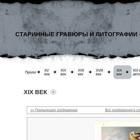
СТАРИННЫЕ ГРАВЮРЫ И ЛИТОГРАФИИ 
XV
XVI
XVII
XVIII
XIX
XIX 
Пролог
век
век
век
век
век
авт
XIX ВЕК
<< Предыдущее изображение
Все изображения в а