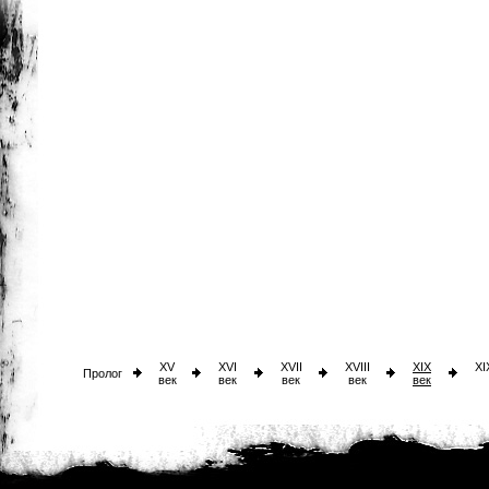
XV
XVI
XVII
XVIII
XIX
XI
Пролог
век
век
век
век
век