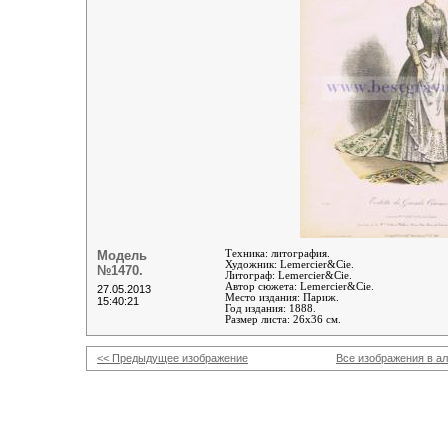
Модель
Техника: литография.
Художник: Lemercier&Cie.
№1470.
Литограф
:
Lemercier&Cie
.
Автор сюжета:
Lemercier&Cie
.
27.05.2013
Место издания: Париж.
15:40:21
Год издания: 1888.
Размер листа: 26х36 см.
<< Предыдущее изображение
Все изображения в а