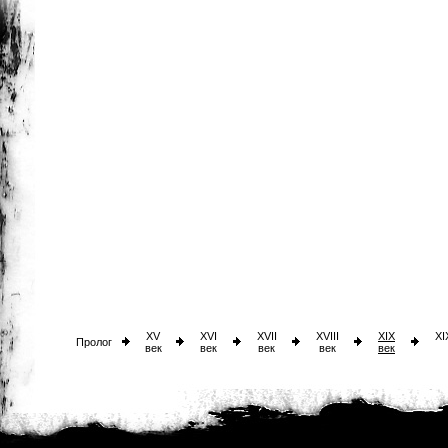
XV
XVI
XVII
XVIII
XIX
XI
Пролог
век
век
век
век
век