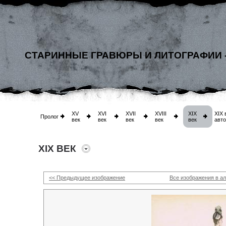
СТАРИННЫЕ ГРАВЮРЫ И ЛИТОГРАФИИ 
XV
XVI
XVII
XVIII
XIX
XIX 
Пролог
век
век
век
век
век
авт
XIX ВЕК
<< Предыдущее изображение
Все изображения в а