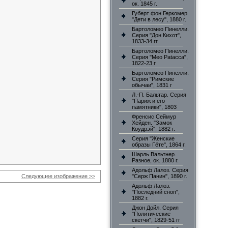
ок. 1845 г.
Губерт фон Геркомер.
"Дети в лесу", 1880 г.
Бартоломео Пинелли.
Серия "Дон Кихот",
1833-34 гг.
Бартоломео Пинелли.
Серия "Meo Patacca",
1822-23 г
Бартоломео Пинелли.
Серия "Римские
обычаи", 1831 г
Л.-П. Бальтар. Серия
"Париж и его
памятники", 1803
Френсис Сеймур
Хейден. "Замок
Коудрэй", 1882 г.
Серия "Женские
образы Гёте", 1864 г.
Шарль Вальтнер.
Разное, ок. 1880 г.
Адольф Лалоз. Серия
Следующее изображение >>
"Серж Панин", 1890 г.
Адольф Лалоз.
"Последний сноп",
1882 г.
Джон Дойл. Серия
"Политические
скетчи", 1829-51 гг