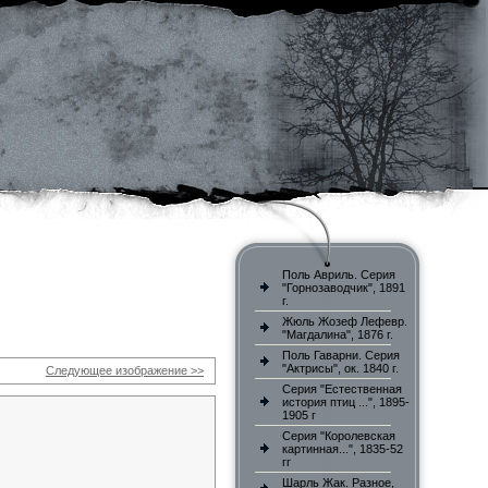
Поль Авриль. Серия
"Горнозаводчик", 1891
г.
Жюль Жозеф Лефевр.
"Магдалина", 1876 г.
Поль Гаварни. Серия
"Актрисы", ок. 1840 г.
Следующее изображение >>
Серия "Естественная
история птиц ...", 1895-
1905 г
Серия "Королевская
картинная...", 1835-52
гг
Шарль Жак. Разное,