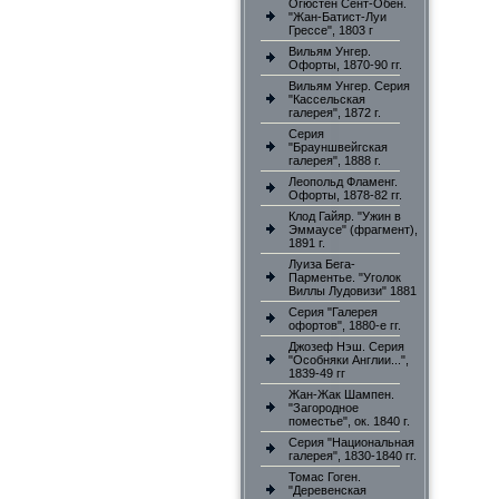
Огюстен Сент-Обен.
"Жан-Батист-Луи
Грессе", 1803 г
Вильям Унгер.
Офорты, 1870-90 гг.
Вильям Унгер. Серия
"Кассельская
галерея", 1872 г.
Серия
"Брауншвейгская
галерея", 1888 г.
Леопольд Фламенг.
Офорты, 1878-82 гг.
Клод Гайяр. "Ужин в
Эммаусе" (фрагмент),
1891 г.
Луиза Бега-
Парментье. "Уголок
Виллы Лудовизи" 1881
Серия "Галерея
офортов", 1880-е гг.
Джозеф Нэш. Серия
"Особняки Англии...",
1839-49 гг
Жан-Жак Шампен.
"Загородное
поместье", ок. 1840 г.
Серия "Национальная
галерея", 1830-1840 гг.
Томас Гоген.
"Деревенская