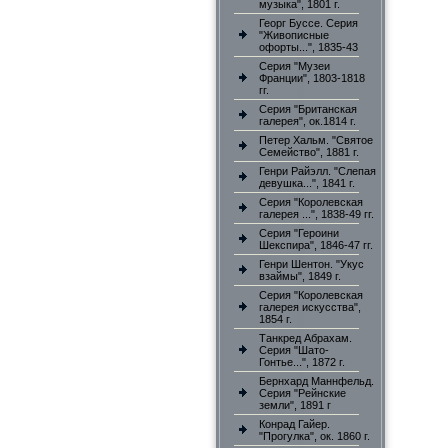
музыка", 1801 г.
Георг Буссе. Серия
"Живописные
офорты...", 1835-43
Серия "Музеи
Франции", 1803-1818
гг.
Серия "Британская
галерея", ок.1814 г.
Петер Хальм. "Святое
Семейство", 1881 г.
Генри Райэлл. "Слепая
девушка...", 1841 г.
Серия "Королевская
галерея ...", 1838-49 гг.
Серия "Героини
Шекспира", 1846-47 гг.
Генри Шентон. "Укус
взаймы", 1849 г.
Серия "Королевская
галерея искусства",
1854 г.
Танкред Абрахам.
Серия "Шато-
Гонтье...", 1872 г.
Бернхард Маннфельд.
Серия "Рейнские
земли", 1891 г
Конрад Гайер.
"Прогулка", ок. 1860 г.