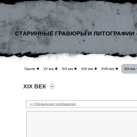
СТАРИННЫЕ ГРАВЮРЫ И ЛИТОГРАФИИ 
Пролог
XV век
XVI век
XVII век
XVIII век
XIX век
XIX ВЕК
<< Предыдущее изображение