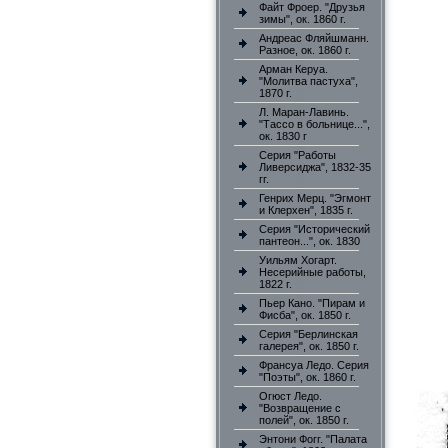
Файт Фроер. "Друзья
зимы", ок. 1860 г.
Андреас Фляйшманн.
Разное, ок. 1860 г.
Арман Керуа.
"Молитва пастуха",
1870 г.
Л. Маран-Лавинь.
"Тассо в больнице...",
ок. 1830 г
Серия "Работы
Ливерсиджа", 1832-35
гг.
Генрих Мерц. "Эгмонт
и Клерхен", 1835 г.
Серия "Исторический
пантеон...", ок. 1830
Уильям Хогарт.
Несерийные работы,
1822 г.
Пьер Кано. "Пирам и
Фисба", ок. 1850 г.
Серия "Берлинская
галерея", ок. 1850 г.
Франсуа Ледо. Серия
"Поэты", ок. 1860 г.
Огюст Ледо.
"Возвращение с
полей", ок. 1850 г.
Энтони Фогг. "Палата