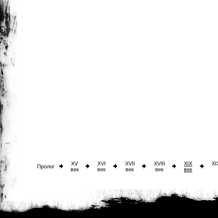
XV
XVI
XVII
XVIII
XIX
XI
Пролог
век
век
век
век
век