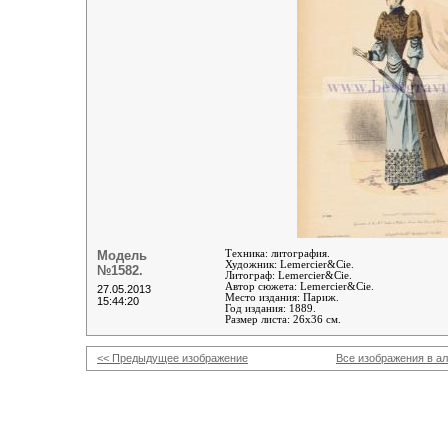
Модель
Техника: литография.
Художник: Lemercier&Cie.
№1582.
Литограф
:
Lemercier&Cie
.
Автор сюжета:
Lemercier&Cie
.
27.05.2013
Место издания: Париж.
15:44:20
Год издания: 1889.
Размер листа: 26х36 см.
<< Предыдущее изображение
Все изображения в а