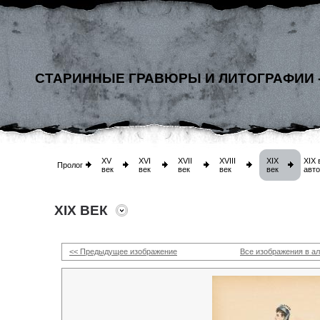
СТАРИННЫЕ ГРАВЮРЫ И ЛИТОГРАФИИ 
XV
XVI
XVII
XVIII
XIX
XIX 
Пролог
век
век
век
век
век
авт
XIX ВЕК
<< Предыдущее изображение
Все изображения в а