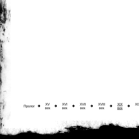
XV
XVI
XVII
XVIII
XIX
XI
Пролог
век
век
век
век
век