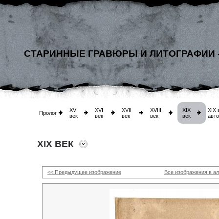
СТАРИННЫЕ ГРАВЮРЫ И ЛИТОГРАФИИ 
XV
XVI
XVII
XVIII
XIX
XIX 
Пролог
век
век
век
век
век
авт
XIX ВЕК
<< Предыдущее изображение
Все изображения в а