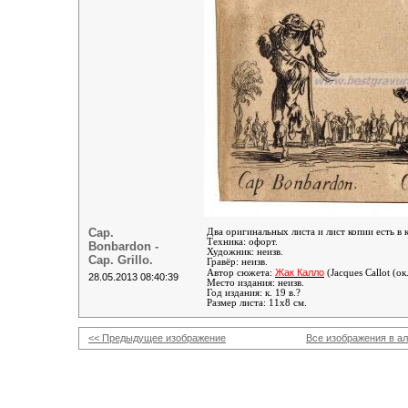
Cap.
Два оригинальных листа и лист копии есть в
Техника: офорт.
Bonbardon -
Художник: неизв
.
Cap. Grillo.
Гравёр: неизв
.
Жак Калло
Автор сюжета:
(Jacques Callot (о
28.05.2013 08:40:39
Место издания: неизв.
Год издания: к. 19 в.?
Размер листа: 11х8 см.
<< Предыдущее изображение
Все изображения в а