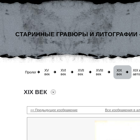
СТАРИННЫЕ ГРАВЮРЫ И ЛИТОГРАФИИ 
XV
XVI
XVII
XVIII
XIX
XIX 
Пролог
век
век
век
век
век
авт
XIX ВЕК
<< Предыдущее изображение
Все изображения в а