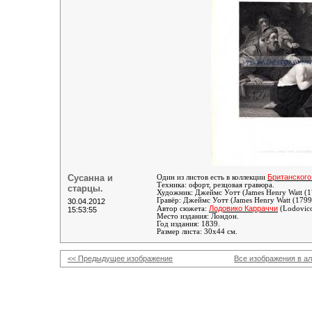
Сусанна и
Британского
Один из листов есть в коллекции
Техника: офорт, резцовая гравюра.
старцы.
Художник:
Джеймс Уотт (James Henry Watt (
Гравёр:
Джеймс Уотт (James Henry Watt (1799
30.04.2012
Лодовико Карраччи
Автор сюжета:
(Lodovico
15:53:55
Место издания: Лондон.
Год издания: 1839.
Размер листа: 30х44 см.
<< Предыдущее изображение
Все изображения в а