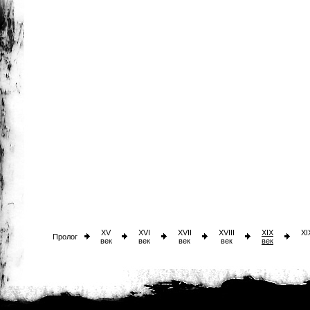
XV
XVI
XVII
XVIII
XIX
XI
Пролог
век
век
век
век
век