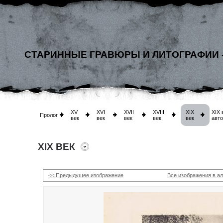
СТАРИННЫЕ ГРАВЮРЫ И ЛИТОГРАФИИ 
XV
XVI
XVII
XVIII
XIX
XIX 
Пролог
век
век
век
век
век
авт
XIX ВЕК
<< Предыдущее изображение
Все изображения в а