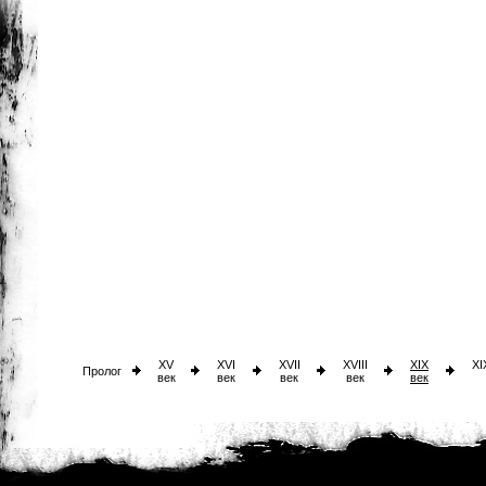
XV
XVI
XVII
XVIII
XIX
XI
Пролог
век
век
век
век
век