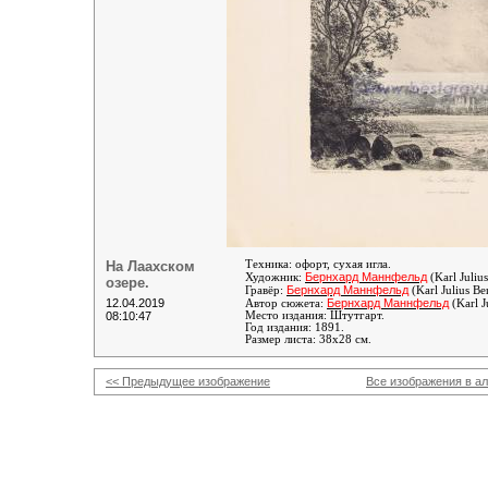
На Лаахском
Техника: офорт, сухая игла.
Бернхард Маннфельд
Художник:
(Karl Juliu
озере.
Бернхард Маннфельд
Гравёр:
(Karl Julius B
12.04.2019
Бернхард Маннфельд
Автор сюжета:
(Karl J
08:10:47
Место издания: Штутгарт.
Год издания: 1891.
Размер листа: 38х28 см.
<< Предыдущее изображение
Все изображения в а