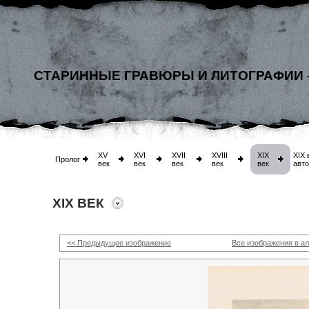
СТАРИННЫЕ ГРАВЮРЫ И ЛИТОГРАФИИ 
XV
XVI
XVII
XVIII
XIX
XIX 
Пролог
век
век
век
век
век
авт
XIX ВЕК
<< Предыдущее изображение
Все изображения в а