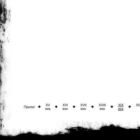
XV
XVI
XVII
XVIII
XIX
XI
Пролог
век
век
век
век
век