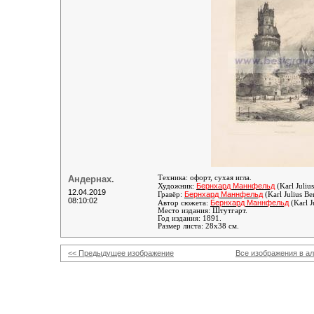
Андернах.
Техника: офорт, сухая игла.
Бернхард Маннфельд
Художник:
(Karl Juliu
12.04.2019
Бернхард Маннфельд
Гравёр:
(Karl Julius B
08:10:02
Бернхард Маннфельд
Автор сюжета:
(Karl J
Место издания: Штутгарт.
Год издания: 1891.
Размер листа: 28х38 см.
<< Предыдущее изображение
Все изображения в а