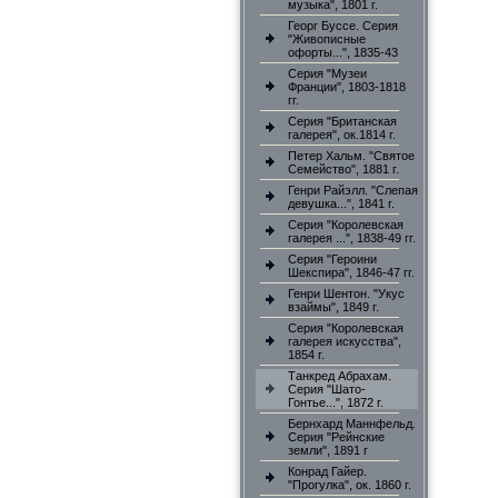
музыка", 1801 г.
Георг Буссе. Серия
"Живописные
офорты...", 1835-43
Серия "Музеи
Франции", 1803-1818
гг.
Серия "Британская
галерея", ок.1814 г.
Петер Хальм. "Святое
Семейство", 1881 г.
Генри Райэлл. "Слепая
девушка...", 1841 г.
Серия "Королевская
галерея ...", 1838-49 гг.
Серия "Героини
Шекспира", 1846-47 гг.
Генри Шентон. "Укус
взаймы", 1849 г.
Серия "Королевская
галерея искусства",
1854 г.
Танкред Абрахам.
Серия "Шато-
Гонтье...", 1872 г.
Бернхард Маннфельд.
Серия "Рейнские
земли", 1891 г
Конрад Гайер.
"Прогулка", ок. 1860 г.