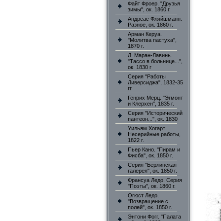
Файт Фроер. "Друзья
зимы", ок. 1860 г.
Андреас Фляйшманн.
Разное, ок. 1860 г.
Арман Керуа.
"Молитва пастуха",
1870 г.
Л. Маран-Лавинь.
"Тассо в больнице...",
ок. 1830 г
Серия "Работы
Ливерсиджа", 1832-35
гг.
Генрих Мерц. "Эгмонт
и Клерхен", 1835 г.
Серия "Исторический
пантеон...", ок. 1830
Уильям Хогарт.
Несерийные работы,
1822 г.
Пьер Кано. "Пирам и
Фисба", ок. 1850 г.
Серия "Берлинская
галерея", ок. 1850 г.
Франсуа Ледо. Серия
"Поэты", ок. 1860 г.
Огюст Ледо.
"Возвращение с
полей", ок. 1850 г.
Энтони Фогг. "Палата