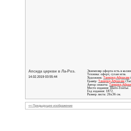
Апсида церкви в Ла-Роэ.
Экземпляр офорта есть в колл
Техника: офорт, сухая игла.
14.02.2019 03:55:44
Танкред Абрахам
Художник:
Танкред Абрахам
Гравёр:
(Tan
Танкред Абра
Автор сюжета:
Место издания: Шато-Гонтье.
Год издания: 1872.
Размер листа: 26х36 см.
<< Предыдущее изображение