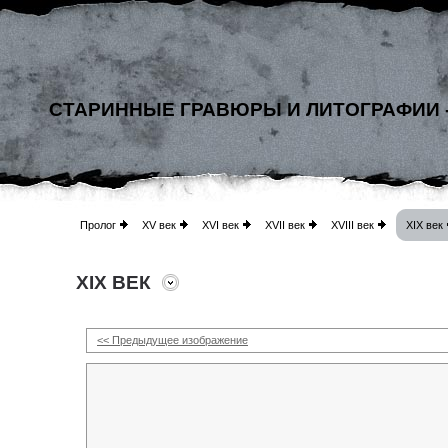
СТАРИННЫЕ ГРАВЮРЫ И ЛИТОГРАФИИ 
Пролог
XV век
XVI век
XVII век
XVIII век
XIX век
XIX ВЕК
<< Предыдущее изображение