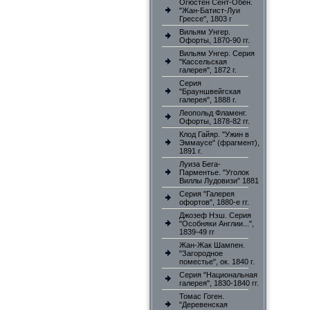
Огюстен Сент-Обен.
"Жан-Батист-Луи
Грессе", 1803 г
Вильям Унгер.
Офорты, 1870-90 гг.
Вильям Унгер. Серия
"Кассельская
галерея", 1872 г.
Серия
"Брауншвейгская
галерея", 1888 г.
Леопольд Фламенг.
Офорты, 1878-82 гг.
Клод Гайяр. "Ужин в
Эммаусе" (фрагмент),
1891 г.
Луиза Бега-
Парментье. "Уголок
Виллы Лудовизи" 1881
Серия "Галерея
офортов", 1880-е гг.
Джозеф Нэш. Серия
"Особняки Англии...",
1839-49 гг
Жан-Жак Шампен.
"Загородное
поместье", ок. 1840 г.
Серия "Национальная
галерея", 1830-1840 гг.
Томас Гоген.
"Деревенская