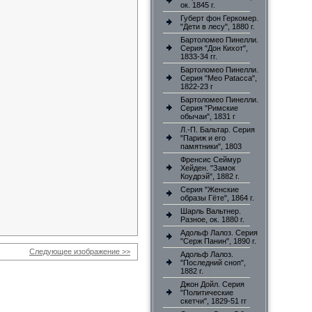
ок. 1845 г.
Губерт фон Геркомер.
"Дети в лесу", 1880 г.
Бартоломео Пинелли.
Серия "Дон Кихот",
1833-34 гг.
Бартоломео Пинелли.
Серия "Meo Patacca",
1822-23 г
Бартоломео Пинелли.
Серия "Римские
обычаи", 1831 г
Л.-П. Бальтар. Серия
"Париж и его
памятники", 1803
Френсис Сеймур
Хейден. "Замок
Коудрэй", 1882 г.
Серия "Женские
образы Гёте", 1864 г.
Шарль Вальтнер.
Разное, ок. 1880 г.
Адольф Лалоз. Серия
"Серж Панин", 1890 г.
Следующее изображение >>
Адольф Лалоз.
"Последний сноп",
1882 г.
Джон Дойл. Серия
"Политические
скетчи", 1829-51 гг