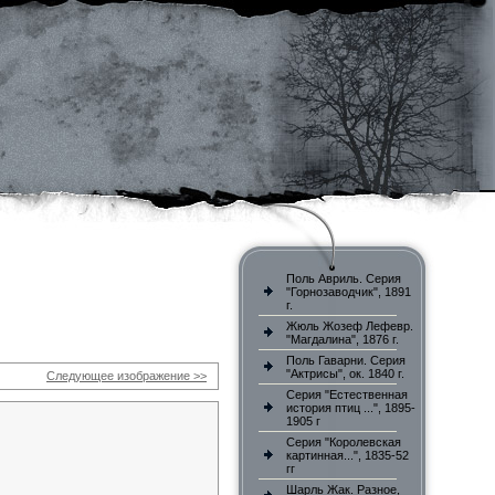
Поль Авриль. Серия
"Горнозаводчик", 1891
г.
Жюль Жозеф Лефевр.
"Магдалина", 1876 г.
Поль Гаварни. Серия
"Актрисы", ок. 1840 г.
Следующее изображение >>
Серия "Естественная
история птиц ...", 1895-
1905 г
Серия "Королевская
картинная...", 1835-52
гг
Шарль Жак. Разное,