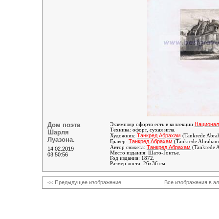
Дом поэта
Национал
Экземпляр офорта есть в коллекции
Техника: офорт, сухая игла.
Шарля
Танкред Абрахам
Художник:
(Tankrede Abra
Луазона.
Танкред Абрахам
Гравёр:
(Tankrede Abraham
Танкред Абрахам
Автор сюжета:
(Tankrede 
14.02.2019
Место издания: Шато-Гонтье.
03:50:56
Год издания: 1872.
Размер листа: 26х36 см.
<< Предыдущее изображение
Все изображения в а