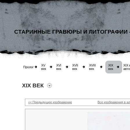
СТАРИННЫЕ ГРАВЮРЫ И ЛИТОГРАФИИ 
XV
XVI
XVII
XVIII
XIX
XIX 
Пролог
век
век
век
век
век
авт
XIX ВЕК
<< Предыдущее изображение
Все изображения в а