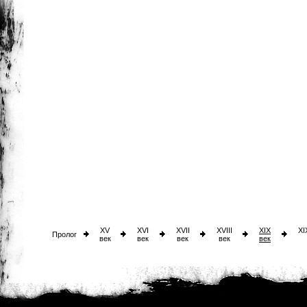
XV
XVI
XVII
XVIII
XIX
XI
Пролог
век
век
век
век
век