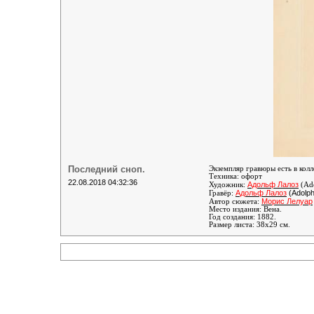
Последний сноп.
Экземпляр гравюры есть в кол
Техника: офорт
22.08.2018 04:32:36
Адольф Лалоз
Художник:
(Ado
Адольф Лалоз
(Adolph
Гравёр:
Морис Лелуар
Автор сюжета:
Место издания: Вена.
Год создания: 1882.
Размер листа: 38х29 см.