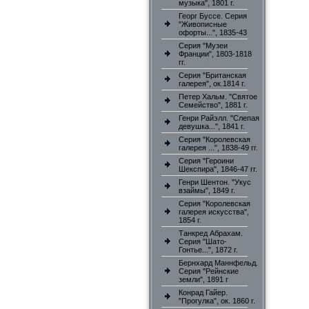
музыка", 1801 г.
Георг Буссе. Серия
"Живописные
офорты...", 1835-43
Серия "Музеи
Франции", 1803-1818
гг.
Серия "Британская
галерея", ок.1814 г.
Петер Хальм. "Святое
Семейство", 1881 г.
Генри Райэлл. "Слепая
девушка...", 1841 г.
Серия "Королевская
галерея ...", 1838-49 гг.
Серия "Героини
Шекспира", 1846-47 гг.
Генри Шентон. "Укус
взаймы", 1849 г.
Серия "Королевская
галерея искусства",
1854 г.
Танкред Абрахам.
Серия "Шато-
Гонтье...", 1872 г.
Бернхард Маннфельд.
Серия "Рейнские
земли", 1891 г
Конрад Гайер.
"Прогулка", ок. 1860 г.