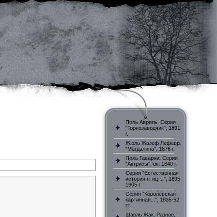
Поль Авриль. Серия
"Горнозаводчик", 1891
г.
Жюль Жозеф Лефевр.
"Магдалина", 1876 г.
Поль Гаварни. Серия
"Актрисы", ок. 1840 г.
Серия "Естественная
история птиц ...", 1895-
1905 г
Серия "Королевская
картинная...", 1835-52
гг
Шарль Жак. Разное,