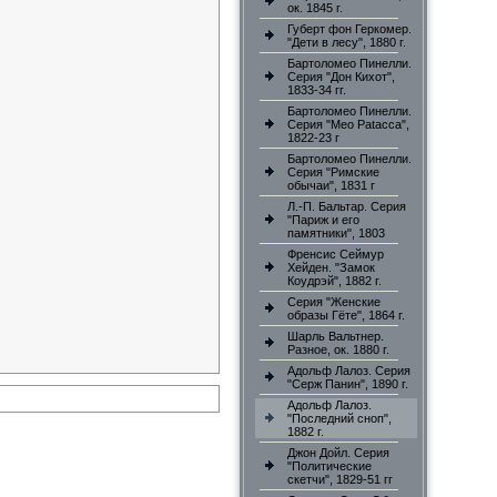
ок. 1845 г.
Губерт фон Геркомер.
"Дети в лесу", 1880 г.
Бартоломео Пинелли.
Серия "Дон Кихот",
1833-34 гг.
Бартоломео Пинелли.
Серия "Meo Patacca",
1822-23 г
Бартоломео Пинелли.
Серия "Римские
обычаи", 1831 г
Л.-П. Бальтар. Серия
"Париж и его
памятники", 1803
Френсис Сеймур
Хейден. "Замок
Коудрэй", 1882 г.
Серия "Женские
образы Гёте", 1864 г.
Шарль Вальтнер.
Разное, ок. 1880 г.
Адольф Лалоз. Серия
"Серж Панин", 1890 г.
Адольф Лалоз.
"Последний сноп",
1882 г.
Джон Дойл. Серия
"Политические
скетчи", 1829-51 гг