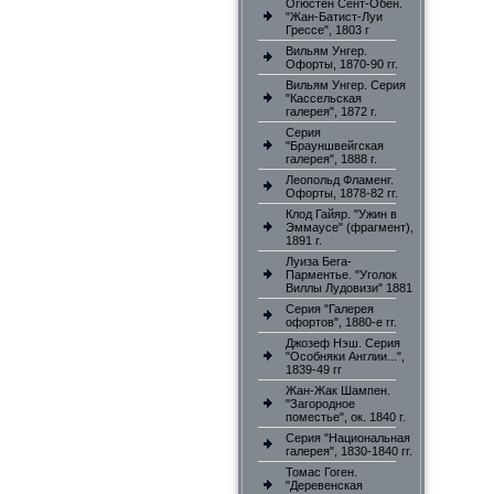
Огюстен Сент-Обен.
"Жан-Батист-Луи
Грессе", 1803 г
Вильям Унгер.
Офорты, 1870-90 гг.
Вильям Унгер. Серия
"Кассельская
галерея", 1872 г.
Серия
"Брауншвейгская
галерея", 1888 г.
Леопольд Фламенг.
Офорты, 1878-82 гг.
Клод Гайяр. "Ужин в
Эммаусе" (фрагмент),
1891 г.
Луиза Бега-
Парментье. "Уголок
Виллы Лудовизи" 1881
Серия "Галерея
офортов", 1880-е гг.
Джозеф Нэш. Серия
"Особняки Англии...",
1839-49 гг
Жан-Жак Шампен.
"Загородное
поместье", ок. 1840 г.
Серия "Национальная
галерея", 1830-1840 гг.
Томас Гоген.
"Деревенская