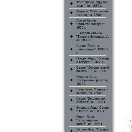
Файт Фроер. "Друзья
зимы", ок. 1860 г.
Андреас Фляйшманн.
Разное, ок. 1860 г.
Арман Керуа.
"Молитва пастуха",
1870 г.
Л. Маран-Лавинь.
"Тассо в больнице...",
ок. 1830 г
Серия "Работы
Ливерсиджа", 1832-35
гг.
Генрих Мерц. "Эгмонт
и Клерхен", 1835 г.
Серия "Исторический
пантеон...", ок. 1830
Уильям Хогарт.
Несерийные работы,
1822 г.
Пьер Кано. "Пирам и
Фисба", ок. 1850 г.
Серия "Берлинская
галерея", ок. 1850 г.
Франсуа Ледо. Серия
"Поэты", ок. 1860 г.
Огюст Ледо.
"Возвращение с
полей", ок. 1850 г.
Энтони Фогг. "Палата