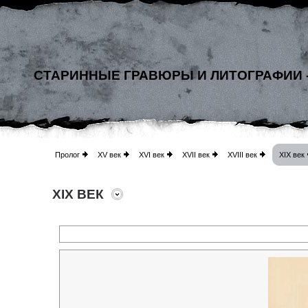
СТАРИННЫЕ ГРАВЮРЫ И ЛИТОГРАФИИ 
Пролог
XV век
XVI век
XVII век
XVIII век
XIX век
XIX ВЕК