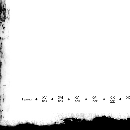
XV
XVI
XVII
XVIII
XIX
XI
Пролог
век
век
век
век
век