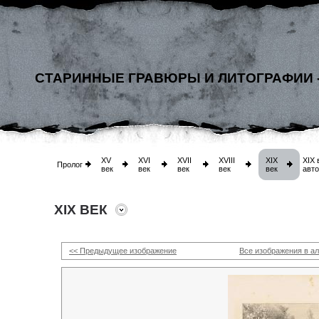
СТАРИННЫЕ ГРАВЮРЫ И ЛИТОГРАФИИ 
XV
XVI
XVII
XVIII
XIX
XIX 
Пролог
век
век
век
век
век
авт
XIX ВЕК
<< Предыдущее изображение
Все изображения в а