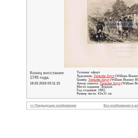
Конец восстания
Техника: офорт
Уильям Хоул
Художник:
(William Brasse
1745 года.
Уильям Хоул
Гравёр:
(William Brassey H
18.02.2016 03:11:15
Уильям Хоул
Автор сюжета:
(William Br
Место издания: Лондон.
Год создания: 1882.
Размер листа: 43х31 см.
<< Предыдущее изображение
Все изображения в а