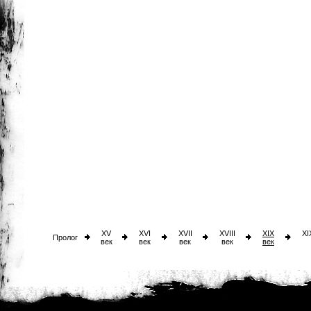
XV
XVI
XVII
XVIII
XIX
XI
Пролог
век
век
век
век
век