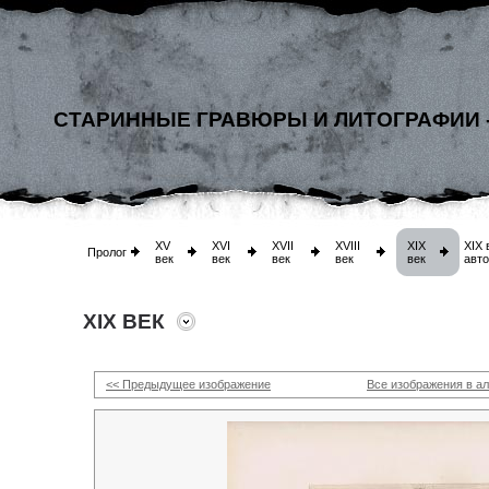
СТАРИННЫЕ ГРАВЮРЫ И ЛИТОГРАФИИ 
XV
XVI
XVII
XVIII
XIX
XIX 
Пролог
век
век
век
век
век
авт
XIX ВЕК
<< Предыдущее изображение
Все изображения в а