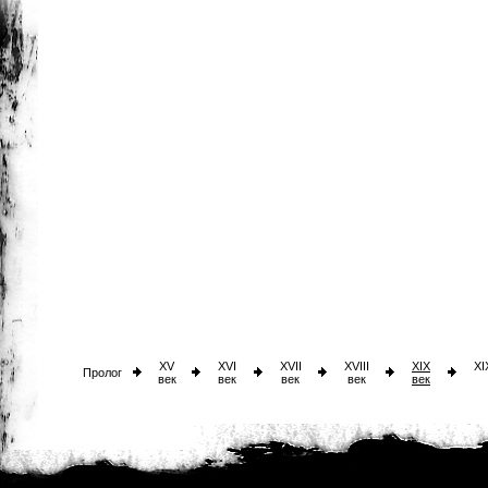
XV
XVI
XVII
XVIII
XIX
XI
Пролог
век
век
век
век
век