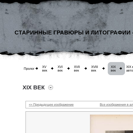
СТАРИННЫЕ ГРАВЮРЫ И ЛИТОГРАФИИ 
XV
XVI
XVII
XVIII
XIX
XIX 
Пролог
век
век
век
век
век
авт
XIX ВЕК
<< Предыдущее изображение
Все изображения в а