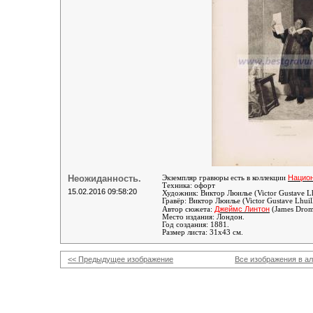
Неожиданность.
Национ
Экземпляр гравюры есть в коллекции
Техника: офорт
15.02.2016 09:58:20
Художник:
Виктор Люилье (Victor Gustave Lh
Гравёр:
Виктор Люилье (Victor Gustave Lhuil
Джеймс Линтон
Автор сюжета:
(James Drom
Место издания: Лондон.
Год создания: 1881.
Размер листа: 31х43 см.
<< Предыдущее изображение
Все изображения в а