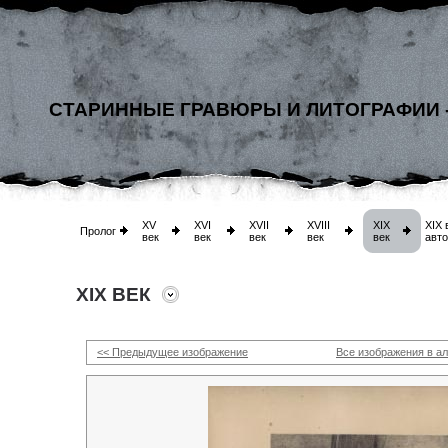
СТАРИННЫЕ ГРАВЮРЫ И ЛИТОГРАФИИ 
XV
XVI
XVII
XVIII
XIX
XIX 
Пролог
век
век
век
век
век
авт
XIX ВЕК
<< Предыдущее изображение
Все изображения в а