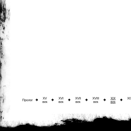
XV
XVI
XVII
XVIII
XIX
XI
Пролог
век
век
век
век
век