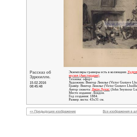
Рассказ об
Худож
Экземпляры гравюры есть в коллекциях
музея (Амстердам)
.
Эджхилле.
Техника: офорт
15.02.2016
Художник:
Виктор Люилье (Victor Gustave Lhu
Гравёр:
Виктор Люилье (Victor Gustave Lhuilli
08:45:48
Джон Лукас
Автор сюжета:
(John Seymour Lu
Место издания: Лондон.
Год создания: 1884.
Размер листа: 43х31 см.
<< Предыдущее изображение
Все изображения в а