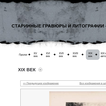
СТАРИННЫЕ ГРАВЮРЫ И ЛИТОГРАФИИ 
XV
XVI
XVII
XVIII
XIX
XIX 
Пролог
век
век
век
век
век
авт
XIX ВЕК
<< Предыдущее изображение
Все изображения в а