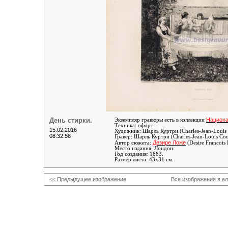
День стирки.
Национа
Экземпляр гравюры есть в коллекции
Техника: офорт
15.02.2016
Художник:
Шарль Куртри (Charles-Jean-Louis
08:32:56
Гравёр:
Шарль Куртри (Charles-Jean-Louis Cou
Дезире Ложе
Автор сюжета:
(Desire Francois
Место издания: Лондон.
Год создания: 1883.
Размер листа: 43х31 см.
<< Предыдущее изображение
Все изображения в а