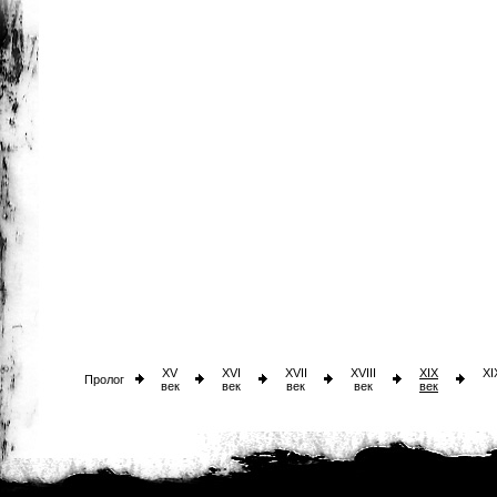
XV
XVI
XVII
XVIII
XIX
XI
Пролог
век
век
век
век
век