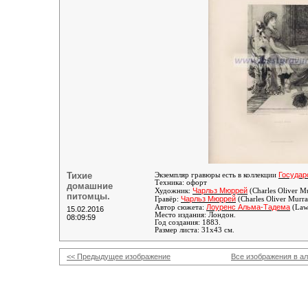
Тихие
Государ
Экземпляр гравюры есть в коллекции
Техника: офорт
домашние
Чарльз Мюррей
Художник:
(Charles Oliver M
питомцы.
Чарльз Мюррей
Гравёр:
(Charles Oliver Murr
Лоуренс Альма-Тадема
Автор сюжета:
(Law
15.02.2016
Место издания: Лондон.
08:09:59
Год создания: 1883.
Размер листа: 31х43 см.
<< Предыдущее изображение
Все изображения в а