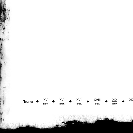
XV
XVI
XVII
XVIII
XIX
XI
Пролог
век
век
век
век
век