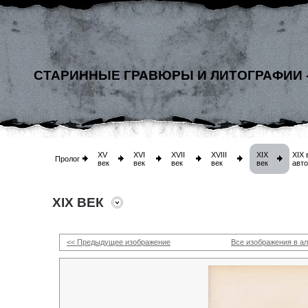
СТАРИННЫЕ ГРАВЮРЫ И ЛИТОГРАФИИ 
XV
XVI
XVII
XVIII
XIX
XIX 
Пролог
век
век
век
век
век
авт
XIX ВЕК
<< Предыдущее изображение
Все изображения в а